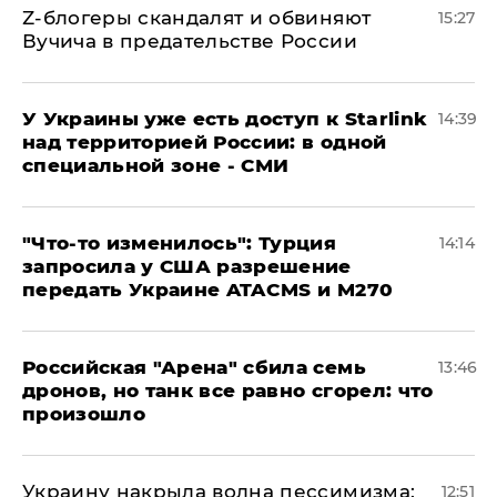
Z-блогеры скандалят и обвиняют
15:27
Вучича в предательстве России
У Украины уже есть доступ к Starlink
14:39
над территорией России: в одной
специальной зоне - СМИ
​"Что-то изменилось": Турция
14:14
запросила у США разрешение
передать Украине ATACMS и M270
​Российская "Арена" сбила семь
13:46
дронов, но танк все равно сгорел: что
произошло
​Украину накрыла волна пессимизма:
12:51