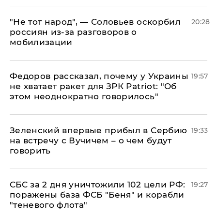
​"Не тот народ", — Соловьев оскорбил
20:28
россиян из-за разговоров о
мобилизации
Федоров рассказал, почему у Украины
19:57
не хватает ракет для ЗРК Patriot: "Об
этом неоднократно говорилось"
Зеленский впервые прибыл в Сербию
19:33
на встречу с Вучичем – о чем будут
говорить
СБС за 2 дня уничтожили 102 цели РФ:
19:27
поражены база ФСБ "Беня" и корабли
"теневого флота"