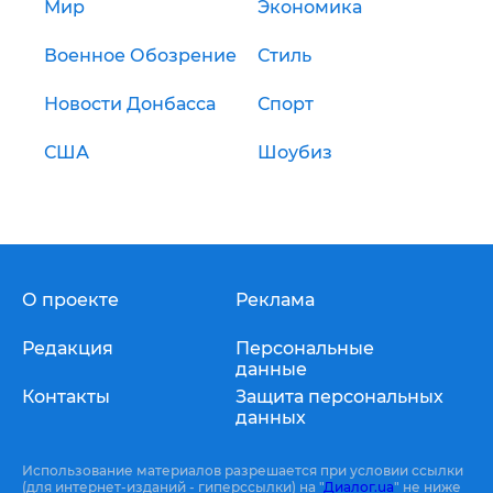
Мир
Экономика
Военное Обозрение
Стиль
Новости Донбасса
Спорт
США
Шоубиз
О проекте
Реклама
Редакция
Персональные
данные
Контакты
Защита персональных
данных
Использование материалов разрешается при условии ссылки
(для интернет-изданий - гиперссылки) на "
Диалог.ua
" не ниже