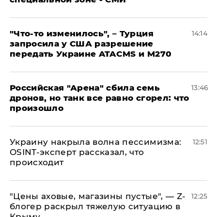
​"Что-то изменилось", – Турция
14:14
запросила у США разрешение
передать Украине ATACMS и M270
​Российская "Арена" сбила семь
13:46
дронов, но танк все равно сгорел: что
произошло
​Украину накрыла волна пессимизма:
12:51
OSINT-эксперт рассказал, что
происходит
​"Цены аховые, магазины пустые", — Z-
12:25
блогер раскрыл тяжелую ситуацию в
Крыму