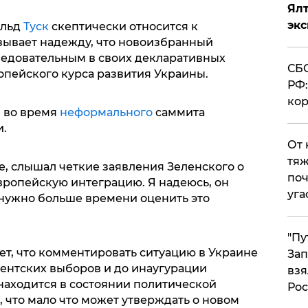
Ял
эк
альд
Туск
скептически относится к
зывает надежду, что новоизбранный
ледовательным в своих декларативных
СБС
опейского курса развития Украины.
РФ:
кор
м во время
неформального
саммита
.
От 
тяж
ре, слышал четкие заявления Зеленского о
поч
европейскую интеграцию. Я надеюсь, он
уга
 нужно больше времени оценить это
"Пу
ает, что комментировать ситуацию в Украине
Зап
дентских выборов и до инаугурации
взя
находится в состоянии политической
Рос
, что мало что может утверждать о новом