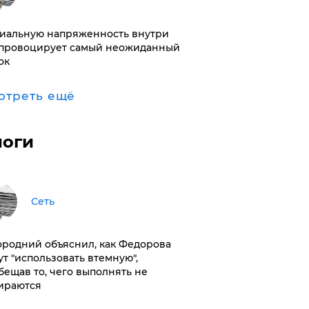
иальную напряженность внутри
провоцирует самый неожиданный
ок
отреть ещё
логи
Сеть
ородний объяснил, как Федорова
ут "использовать втемную",
бещав то, чего выполнять не
ираются