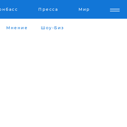
онбасс
Пресса
Мир
Мнение
Шоу-Биз