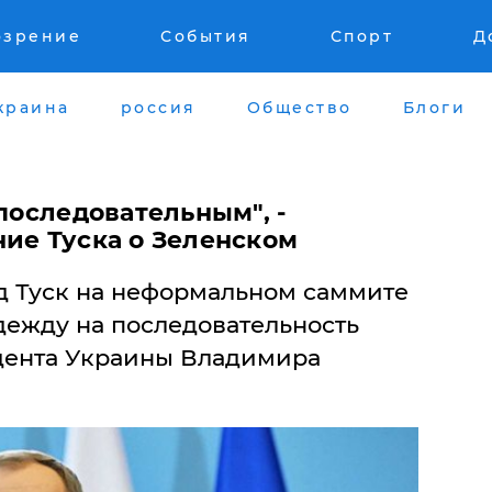
озрение
События
Спорт
Д
краина
россия
Общество
Блоги
 последовательным", -
ние Туска о Зеленском
ьд Туск на неформальном саммите
дежду на последовательность
дента Украины Владимира