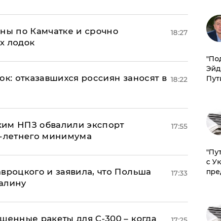
ины по Камчатке и срочно
18:27
х лодок
​"По
Эйд
ок: отказавшихся россиян заносят в
Пут
18:22
ким НПЗ обвалили экспорт
17:55
0-летнего минимума
"Пу
с У
авроцкого и заявила, что Польша
пре
17:33
алину
шенные ракеты для С-300 – когда
17:25