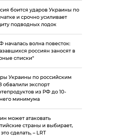
сия боится ударов Украины по
чатке и срочно усиливает
иту подводных лодок
РФ началась волна повесток:
азавшихся россиян заносят в
рные списки"
ры Украины по российским
 обвалили экспорт
тепродуктов из РФ до 10-
него минимума
ин может атаковать
тийские страны и выбирает,
 это сделать, – LRT