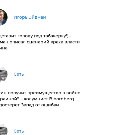
Игорь Эйдман
дставит голову под табакерку", –
ман описал сценарий краха власти
ина
Сеть
тин получит преимущество в войне
краиной", – колумнист Bloomberg
достерег Запад от ошибки
Сеть