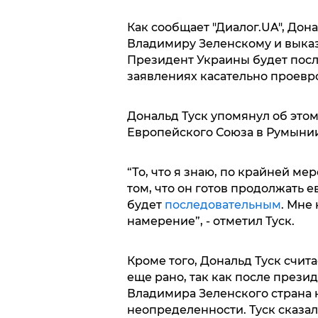
Как сообщает "Диалог.UA", Дон
Владимиру Зеленскому и выка
Президент Украины будет пос
заявлениях касательно проевр
Дональд Туск упомянул об это
Европейского Союза в Румынии
“То, что я знаю, по крайней ме
том, что он готов продолжать 
будет
последовательным
. Мне
намерение”, - отметил Туск.
Кроме того, Дональд Туск счит
еще рано, так как после прези
Владимира Зеленского страна 
неопределенности. Туск сказал