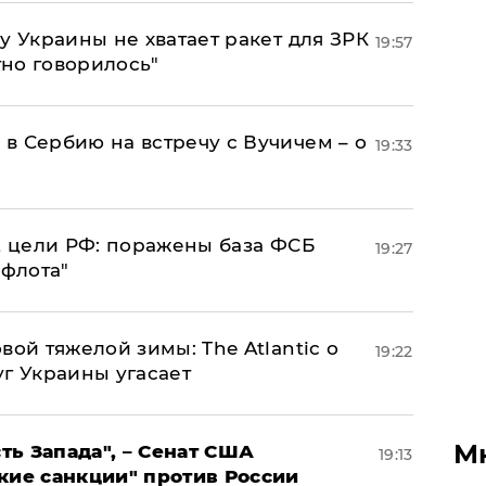
у Украины не хватает ракет для ЗРК
19:57
тно говорилось"
в Сербию на встречу с Вучичем – о
19:33
2 цели РФ: поражены база ФСБ
19:27
 флота"
вой тяжелой зимы: The Atlantic о
19:22
г Украины угасает
М
ь Запада", – Сенат США
19:13
кие санкции" против России