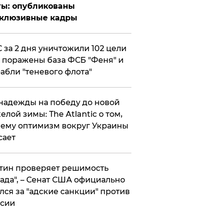
ты: опубликованы
склюзивные кадры
 за 2 дня уничтожили 102 цели
 поражены база ФСБ "Феня" и
абли "теневого флота"
надежды на победу до новой
елой зимы: The Atlantic о том,
ему оптимизм вокруг Украины
сает
тин проверяет решимость
ада", – Сенат США официально
лся за "адские санкции" против
сии