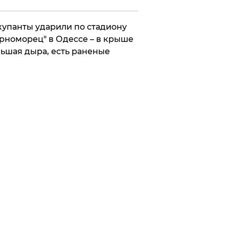
упанты ударили по стадиону
рноморец" в Одессе – в крыше
ьшая дыра, есть раненые