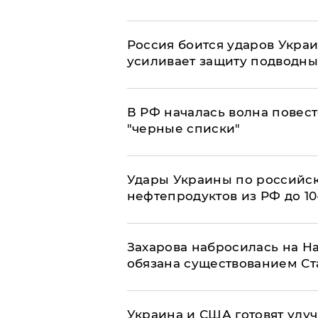
Россия боится ударов Укра
усиливает защиту подводны
​В РФ началась волна повест
"черные списки"
Удары Украины по российс
нефтепродуктов из РФ до 1
​Захарова набросилась на Н
обязана существованием Ст
Украина и США готовят улуч