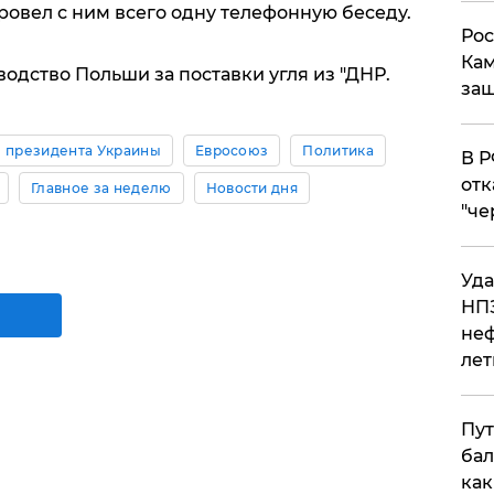
ровел с ним всего одну телефонную беседу.
Рос
Кам
водство Польши за поставки угля из "ДНР.
защ
 президента Украины
Евросоюз
Политика
​В 
отк
Главное за неделю
Новости дня
"че
Уда
НПЗ
неф
лет
Пут
бал
как