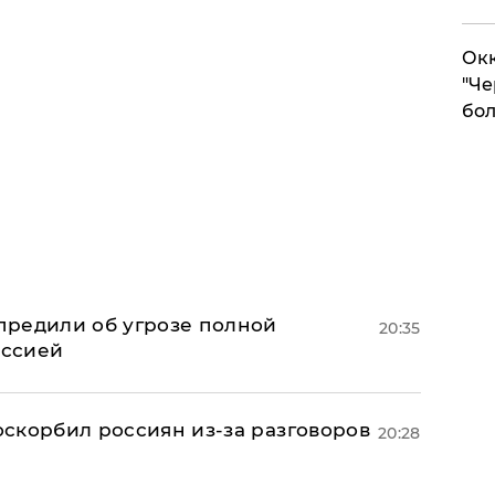
Окк
"Че
бол
предили об угрозе полной
20:35
оссией
 оскорбил россиян из-за разговоров
20:28