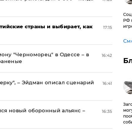
Соц
РФ 
тийские страны и выбирает, как
игр
17:15
См
иону "Черноморец" в Одессе – в
16:42
Б
раненые
керку", – Эйдман описал сценарий
16:41
Заг
ся новый оборонный альянс –
мог
16:35
поо
соб