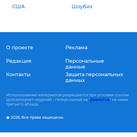
США
Шоубиз
О проекте
Реклама
Редакция
Персональные
данные
Контакты
Защита персональных
данных
Использование материалов разрешается при условии ссылки
(для интернет-изданий - гиперссылки) на "
Диалог.ua
" не ниже
третьего абзаца.
� 2026,
Все права защищены.