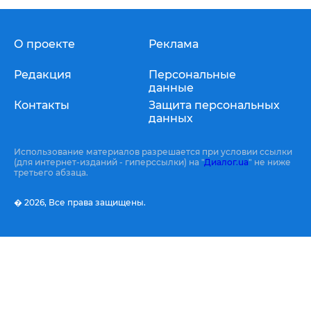
О проекте
Реклама
Редакция
Персональные
данные
Контакты
Защита персональных
данных
Использование материалов разрешается при условии ссылки
(для интернет-изданий - гиперссылки) на "
Диалог.ua
" не ниже
третьего абзаца.
� 2026,
Все права защищены.