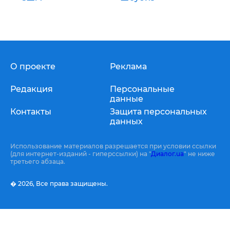
О проекте
Реклама
Редакция
Персональные
данные
Контакты
Защита персональных
данных
Использование материалов разрешается при условии ссылки
(для интернет-изданий - гиперссылки) на "
Диалог.ua
" не ниже
третьего абзаца.
� 2026,
Все права защищены.