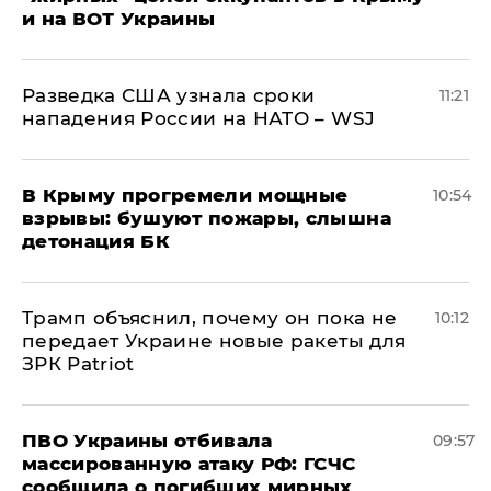
и на ВОТ Украины
Разведка США узнала сроки
11:21
нападения России на НАТО – WSJ
В Крыму прогремели мощные
10:54
взрывы: бушуют пожары, слышна
детонация БК
Трамп объяснил, почему он пока не
10:12
передает Украине новые ракеты для
ЗРК Patriot
ПВО Украины отбивала
09:57
массированную атаку РФ: ГСЧС
сообщила о погибших мирных