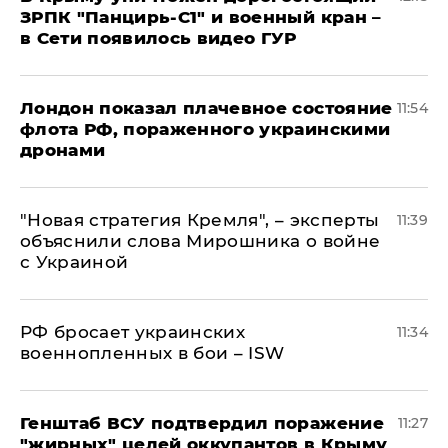
ЗРПК "Панцирь-С1" и военный кран –
в Сети появилось видео ГУР
Лондон показал плачевное состояние
11:54
флота РФ, пораженного украинскими
дронами
"Новая стратегия Кремля", – эксперты
11:39
объяснили слова Мирошника о войне
с Украиной
РФ бросает украинских
11:34
военнопленных в бои – ISW
Генштаб ВСУ подтвердил поражение
11:27
"жирных" целей оккупантов в Крыму