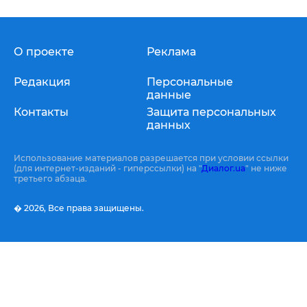
О проекте
Реклама
Редакция
Персональные
данные
Контакты
Защита персональных
данных
Использование материалов разрешается при условии ссылки
(для интернет-изданий - гиперссылки) на "
Диалог.ua
" не ниже
третьего абзаца.
� 2026,
Все права защищены.