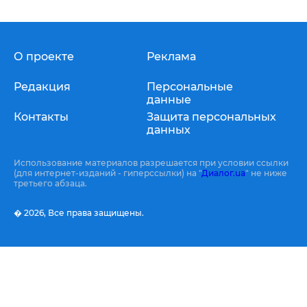
О проекте
Реклама
Редакция
Персональные
данные
Контакты
Защита персональных
данных
Использование материалов разрешается при условии ссылки
(для интернет-изданий - гиперссылки) на "
Диалог.ua
" не ниже
третьего абзаца.
� 2026,
Все права защищены.