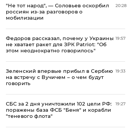
​"Не тот народ", — Соловьев оскорбил
20:28
россиян из-за разговоров о
мобилизации
Федоров рассказал, почему у Украины
19:57
не хватает ракет для ЗРК Patriot: "Об
этом неоднократно говорилось"
Зеленский впервые прибыл в Сербию
19:33
на встречу с Вучичем – о чем будут
говорить
СБС за 2 дня уничтожили 102 цели РФ:
19:27
поражены база ФСБ "Беня" и корабли
"теневого флота"