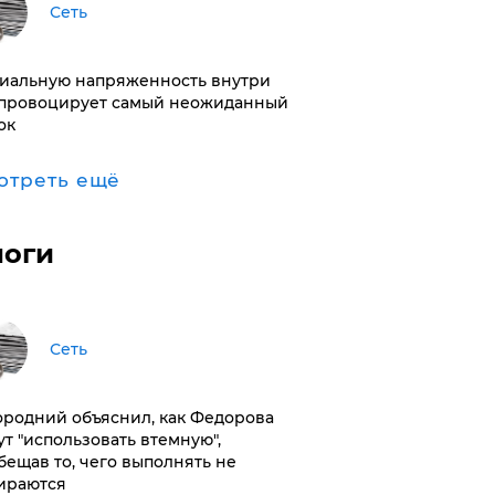
Сеть
иальную напряженность внутри
провоцирует самый неожиданный
ок
отреть ещё
логи
Сеть
ородний объяснил, как Федорова
ут "использовать втемную",
бещав то, чего выполнять не
ираются