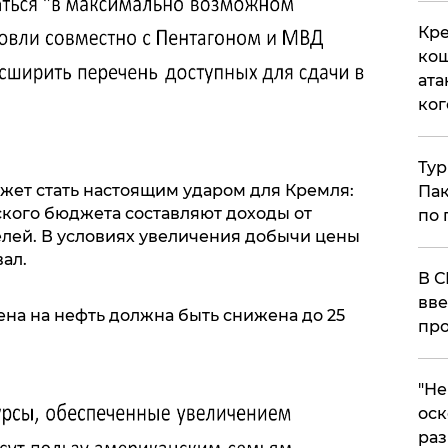
Кре
кош
ата
ког
Тур
жет стать настоящим ударом для Кремля:
Пак
ского бюджета составляют доходы от
по 
лей. В условиях увеличения добычи цены
ал.
В С
вве
ена на нефть должна быть снижена до 25
про
​"Н
оск
раз