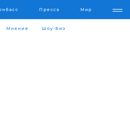
онбасс
Пресса
Мир
Мнение
Шоу-Биз