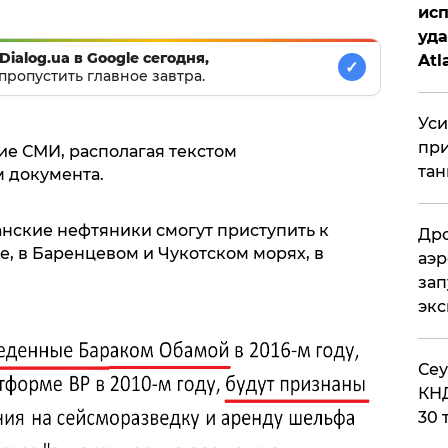
исп
уда
Dialog.ua в Google сегодня,
Atl
✓
пропустить главное завтра.
би
Уси
при
е СМИ, располагая текстом
тан
 документа.
анские нефтяники смогут приступить к
Дро
, в Баренцевом и Чукотском морях, в
аэр
зап
эк
​Се
КНД
30 