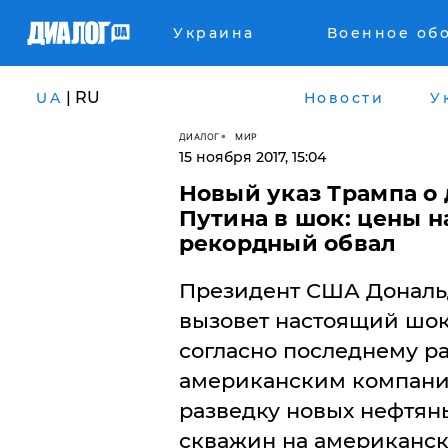
Украина
Военное об
| RU
UA
Новости
У
ДИАЛОГ
МИР
15 ноября 2017, 15:04
Новый указ Трампа о
Путина в шок: цены н
рекордный обвал
​Президент США Дональ
вызовет настоящий шок 
согласно последнему 
американским компани
разведку новых нефтян
скважин на американско