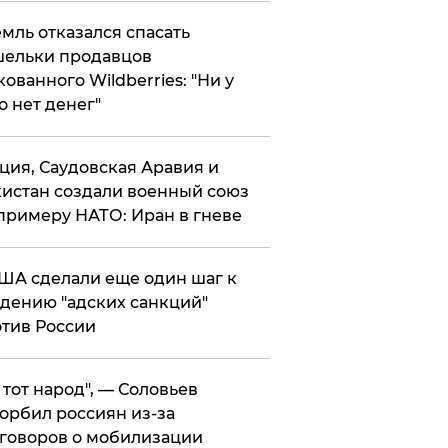
мль отказался спасать
ельки продавцов
кованного Wildberries: "Ни у
о нет денег"
ция, Саудовская Аравия и
истан создали военный союз
примеру НАТО: Иран в гневе
ША сделали еще один шаг к
дению "адских санкций"
тив России
е тот народ", — Соловьев
орбил россиян из-за
говоров о мобилизации