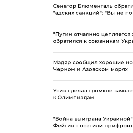
Сенатор Блюменталь обрати
"адских санкций": "Вы не п
"Путин отчаянно цепляется 
обратился к союзникам Ук
Мадяр сообщил хорошие нов
Черном и Азовском морях
Усик сделал громкое заявл
к Олимпиадам
"Война выиграна Украиной"
Фейгин посетили прифронт