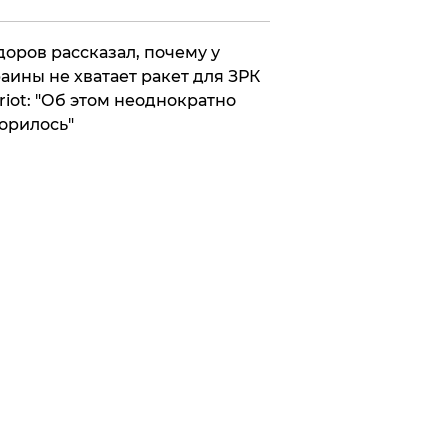
оров рассказал, почему у
аины не хватает ракет для ЗРК
riot: "Об этом неоднократно
орилось"