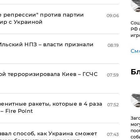
е репрессии" против партии
09:06
мир с Украиной
Соц
РФ 
игр
льский НПЗ – власти признали
08:19
См
Б
й терроризировала Киев – ГСЧС
07:59
енитные ракеты, которые в 4 раза
07:52
 Fire Point
Заг
мог
поо
вал способ, как Украина сможет
07:43
соб