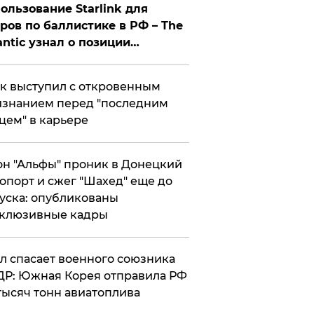
ользование Starlink для
ров по баллистике в РФ – The
antic узнал о позиции
знесмена
к выступил с откровенным
знанием перед "последним
цем" в карьере
н "Альфы" проник в Донецкий
опорт и сжег "Шахед" еще до
уска: опубликованы
склюзивные кадры
ул спасает военного союзника
Р: Южная Корея отправила РФ
тысяч тонн авиатоплива