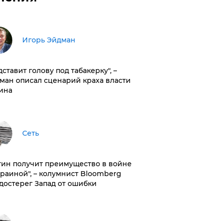
Игорь Эйдман
дставит голову под табакерку", –
ман описал сценарий краха власти
ина
Сеть
тин получит преимущество в войне
краиной", – колумнист Bloomberg
достерег Запад от ошибки