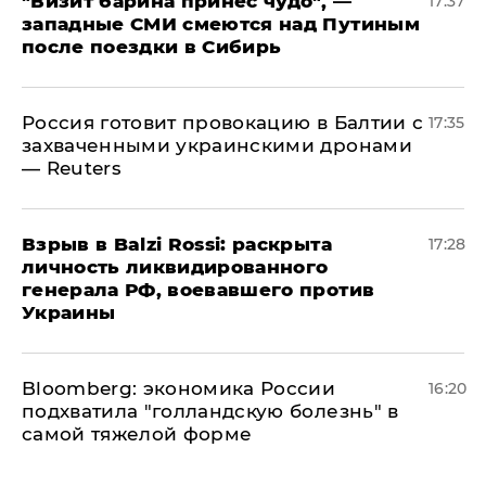
"Визит барина принес чудо", —
17:37
западные СМИ смеются над Путиным
после поездки в Сибирь
​Россия готовит провокацию в Балтии с
17:35
захваченными украинскими дронами
— Reuters
​Взрыв в Balzi Rossi: раскрыта
17:28
личность ликвидированного
генерала РФ, воевавшего против
Украины
Bloomberg: экономика России
16:20
подхватила "голландскую болезнь" в
самой тяжелой форме