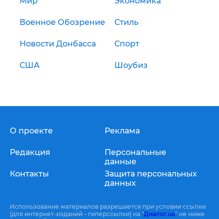
Мир
Экономика
Военное Обозрение
Стиль
Новости Донбасса
Спорт
США
Шоубиз
О проекте
Реклама
Редакция
Персональные
данные
Контакты
Защита персональных
данных
Использование материалов разрешается при условии ссылки
(для интернет-изданий - гиперссылки) на "
Диалог.ua
" не ниже