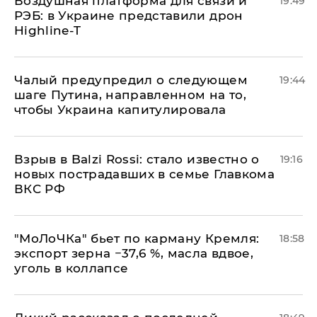
Воздушная платформа для связи и
19:49
РЭБ: в Украине представили дрон
Highline-T
Чалый предупредил о следующем
19:44
шаге Путина, направленном на то,
чтобы Украина капитулировала
Взрыв в Balzi Rossi: стало известно о
19:16
новых пострадавших в семье Главкома
ВКС РФ
​"МоЛоЧКа" бьет по карману Кремля:
18:58
экспорт зерна −37,6 %, масла вдвое,
уголь в коллапсе