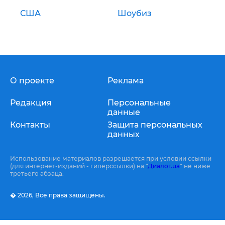
США
Шоубиз
О проекте
Реклама
Редакция
Персональные
данные
Контакты
Защита персональных
данных
Использование материалов разрешается при условии ссылки
(для интернет-изданий - гиперссылки) на "
Диалог.ua
" не ниже
третьего абзаца.
� 2026,
Все права защищены.