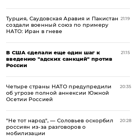
Турция, Саудовская Аравия и Пакистан
21:19
создали военный союз по примеру
НАТО: Иран в гневе
В США сделали еще один шаг к
21:15
введению "адских санкций" против
России
Четыре страны НАТО предупредили
20:35
об угрозе полной аннексии Южной
Осетии Россией
​"Не тот народ", — Соловьев оскорбил
20:28
россиян из-за разговоров о
мобилизации