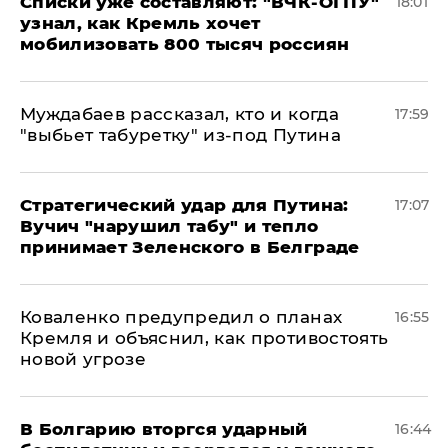
Списки уже составляют: "ВЧК-ОГПУ"
18:01
узнал, как Кремль хочет
мобилизовать 800 тысяч россиян
Муждабаев рассказал, кто и когда
17:59
"выбьет табуретку" из-под Путина
Стратегический удар для Путина:
17:07
Вучич "нарушил табу" и тепло
принимает Зеленского в Белграде
Коваленко предупредил о планах
16:55
Кремля и объяснил, как противостоять
новой угрозе
В Болгарию вторгся ударный
16:44