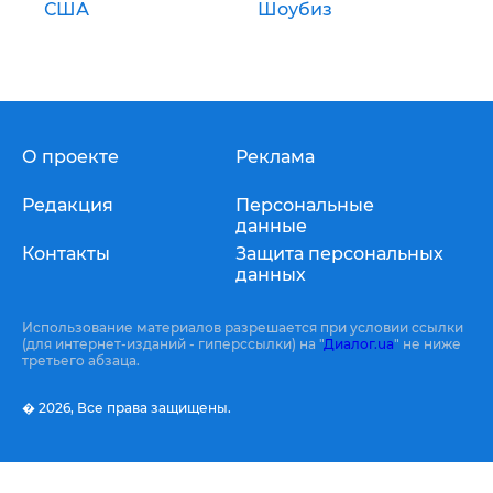
США
Шоубиз
О проекте
Реклама
Редакция
Персональные
данные
Контакты
Защита персональных
данных
Использование материалов разрешается при условии ссылки
(для интернет-изданий - гиперссылки) на "
Диалог.ua
" не ниже
третьего абзаца.
� 2026,
Все права защищены.