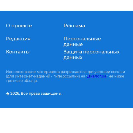
О проекте
Реклама
Редакция
Персональные
данные
Контакты
Защита персональных
данных
Использование материалов разрешается при условии ссылки
(для интернет-изданий - гиперссылки) на "
Диалог.ua
" не ниже
третьего абзаца.
� 2026,
Все права защищены.