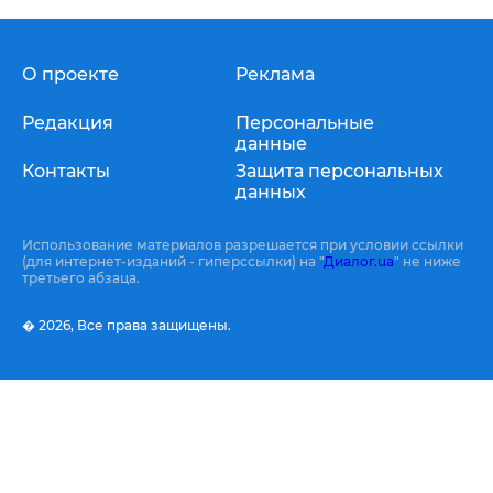
О проекте
Реклама
Редакция
Персональные
данные
Контакты
Защита персональных
данных
Использование материалов разрешается при условии ссылки
(для интернет-изданий - гиперссылки) на "
Диалог.ua
" не ниже
третьего абзаца.
� 2026,
Все права защищены.