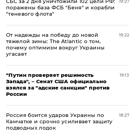
СБС за 2 дня уничтожили 102 цели РФ:
19:27
поражены база ФСБ "Беня" и корабли
"теневого флота"
От надежды на победу до новой
19:22
тяжелой зимы: The Atlantic о том,
почему оптимизм вокруг Украины
угасает
"Путин проверяет решимость
19:13
Запада", – Сенат США официально
взялся за "адские санкции" против
России
Россия боится ударов Украины по
18:27
Камчатке и срочно усиливает защиту
подводных лодок