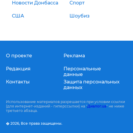
Новости Донбасса
Спорт
США
Шоубиз
О проекте
Реклама
Редакция
Персональные
данные
Контакты
Защита персональных
данных
Использование материалов разрешается при условии ссылки
(для интернет-изданий - гиперссылки) на "
Диалог.ua
" не ниже
третьего абзаца.
� 2026,
Все права защищены.