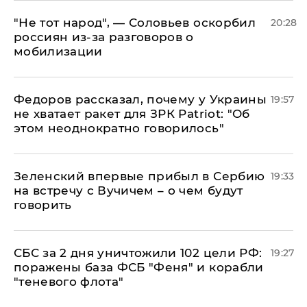
​"Не тот народ", — Соловьев оскорбил
20:28
россиян из-за разговоров о
мобилизации
Федоров рассказал, почему у Украины
19:57
не хватает ракет для ЗРК Patriot: "Об
этом неоднократно говорилось"
Зеленский впервые прибыл в Сербию
19:33
на встречу с Вучичем – о чем будут
говорить
СБС за 2 дня уничтожили 102 цели РФ:
19:27
поражены база ФСБ "Феня" и корабли
"теневого флота"