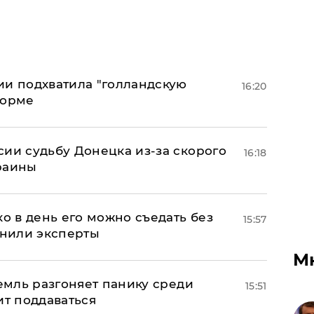
ии подхватила "голландскую
16:20
форме
сии судьбу Донецка из-за скорого
16:18
раины
ко в день его можно съедать без
15:57
снили эксперты
М
ремль разгоняет панику среди
15:51
ит поддаваться