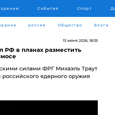
озрение
События
Спорт
Д
краина
россия
Общество
Блоги
13 июня 2026, 18:35
л РФ в планах разместить
смосе
кими силами ФРГ Михаэль Траут
 российского ядерного оружия