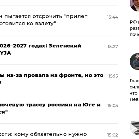
н пытается отсрочить "прилет
15:44
РФ 
отовится ко взлету"
раз
поч
026–2027 годах: Зеленский
15:27
EYJA
ы из-за провала на фронте, но это
15:15
Гла
J
сил
что
Лев
лючевую трассу россиян на Юге и
15:05
ся"
сти: кому обязательно нужно
15:02