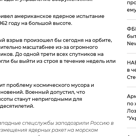
про
ему
ривел американское ядерное испытание
1962 году на большой высоте.
ФБР
быт
ый взрыв произошел бы сегодня на орбите,
Ne
чительно масштабнее из-за огромного
ков. До одной трети всех спутников на
ли бы выйти из строя в течение недель или
НАБ
в ч
Ст
бит проблему космического мусора и
кновений. Военный допустил, что
Арм
соты станут непригодными для
по 
десятилетий.
Лоз
"Ук
западные спецслужбы заподозрили Россию в
змещения ядерных ракет на морском