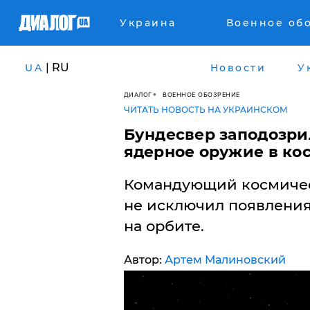
Украина
Военное об
| RU
UA
Новости
У
ДИАЛОГ
ВОЕННОЕ ОБОЗРЕНИЕ
ЧИТАТЬ НОВОСТЬ НА УКРАИНСКОМ
Бундесвер заподозри
ядерное оружие в ко
Командующий космичес
не исключил появления
на орбите.
Автор:
Артем Малиновский