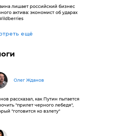
раина лишает российский бизнес
вного актива: экономист об ударах
Wildberries
отреть ещё
логи
Олег Жданов
нов рассказал, как Путин пытается
рочить "прилет черного лебедя",
орый "готовится ко взлету"