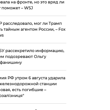
вала на фронте, но это вряд ли
 поможет – WSJ
 расследовало, мог ли Трамп
ь тайным агентом России, – Fox
ws
У рассекретило информацию,
ем подозревают Ольгу
ефанишину
ия РФ утром 6 августа ударила
железнодорожной станции
овая, есть погибшие –
рзалізниця"