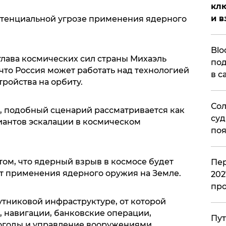
клю
и в
отенциальной угрозе применения ядерного
Blo
лава космических сил страны Михаэль
под
 что Россия может работать над технологией
в с
ройства на орбиту.
Сол
, подобный сценарий рассматривается как
суд
иантов эскалации в космическом
поя
том, что ядерный взрыв в космосе будет
Пер
от применения ядерного оружия на Земле.
202
пр
утниковой инфраструктуре, от которой
, навигации, банковские операции,
Пут
огоды и управление вооружениями.