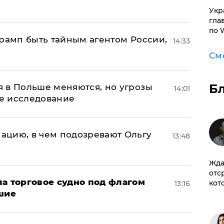
​Ук
гла
по 
Трамп быть тайным агентом России,
14:33
См
Б
 в Польше меняются, но угрозы
14:01
ое исследование
ацию, в чем подозревают Ольгу
13:48
Жда
отс
а торговое судно под флагом
кот
13:16
шие