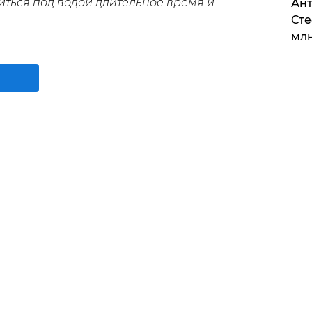
иться под водой длительное время и
Ант
Сте
млн