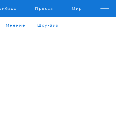
онбасс
Пресса
Мир
Мнение
Шоу-Биз