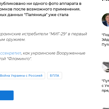
опубликовано ни одного фото аппарата в
ломков после возможного применения.
ых данных "Паляница" уже стала
краинские истребители "МИГ-29" в первый
​"По
ым оружием.
Эйд
Пут
ссекретил
, как украинские Вооруженные
ой "Фламинго".
Война Украины с Россией
БПЛА
"Пу
с У
пре