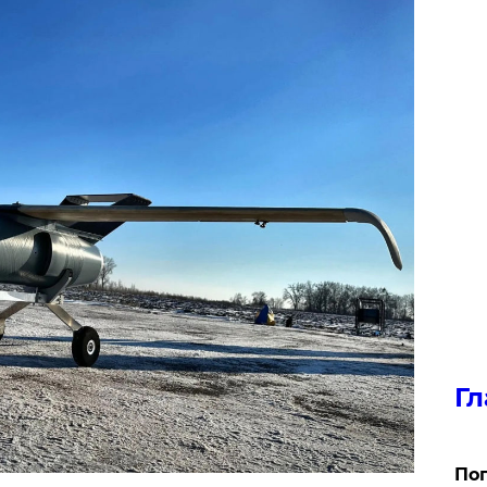
Гл
Поп