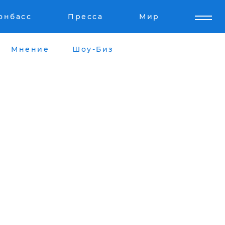
онбасс
Пресса
Мир
Мнение
Шоу-Биз