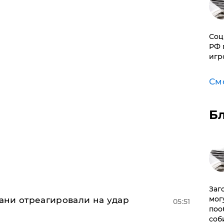
Соц
РФ 
игр
См
Б
Заг
мог
рани отреагировали на удар
05:51
поо
соб