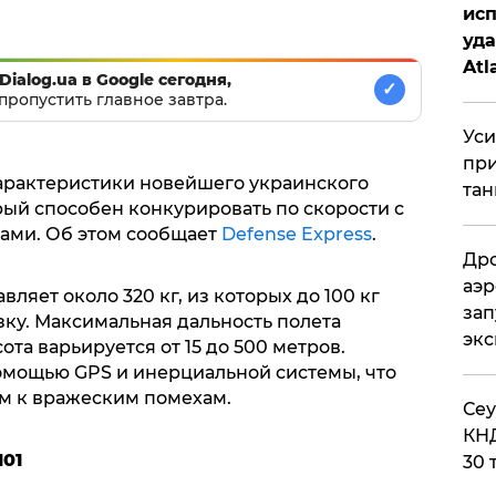
исп
уда
Atl
Dialog.ua в Google сегодня,
✓
би
пропустить главное завтра.
Уси
при
арактеристики новейшего украинского
тан
рый способен конкурировать по скорости с
ами. Об этом сообщает
Defense Express
.
Дро
аэр
вляет около 320 кг, из которых до 100 кг
зап
зку. Максимальная дальность полета
эк
ота варьируется от 15 до 500 метров.
омощью GPS и инерциальной системы, что
м к вражеским помехам.
​Се
КНД
101
30 