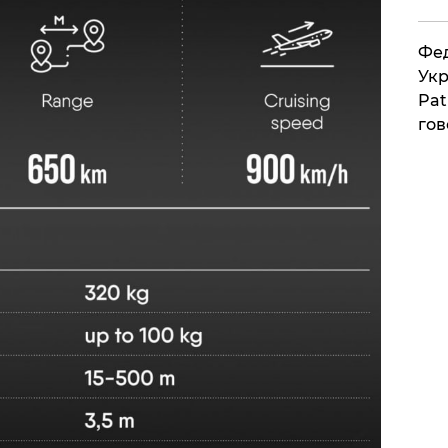
Фед
Укр
Pat
гов