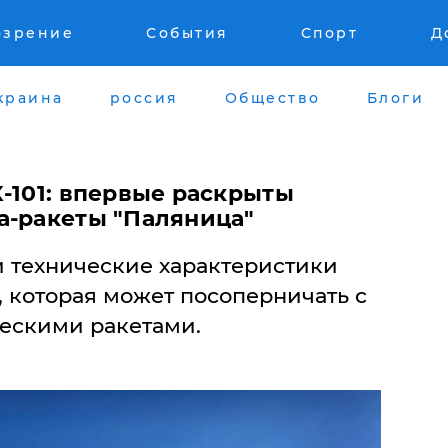
озрение
События
Спорт
Д
краина
россия
Общество
Блоги
-101: впервые раскрыты
а-ракеты "Паляница"
 технические характеристики
 которая может посоперничать с
ескими ракетами.