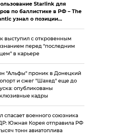
ользование Starlink для
ров по баллистике в РФ – The
antic узнал о позиции
знесмена
к выступил с откровенным
знанием перед "последним
цем" в карьере
н "Альфы" проник в Донецкий
опорт и сжег "Шахед" еще до
уска: опубликованы
склюзивные кадры
ул спасает военного союзника
Р: Южная Корея отправила РФ
тысяч тонн авиатоплива