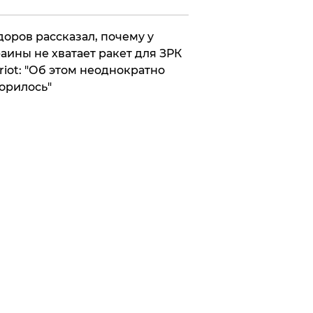
оров рассказал, почему у
аины не хватает ракет для ЗРК
riot: "Об этом неоднократно
орилось"