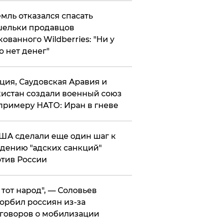
мль отказался спасать
ельки продавцов
кованного Wildberries: "Ни у
о нет денег"
ция, Саудовская Аравия и
истан создали военный союз
примеру НАТО: Иран в гневе
ША сделали еще один шаг к
дению "адских санкций"
тив России
е тот народ", — Соловьев
орбил россиян из-за
говоров о мобилизации