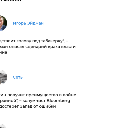
Игорь Эйдман
дставит голову под табакерку", –
ман описал сценарий краха власти
ина
Сеть
тин получит преимущество в войне
краиной", – колумнист Bloomberg
достерег Запад от ошибки