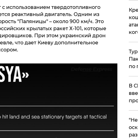
т с использованием твердотопливного
Кре
ется реактивный двигатель. Одним из
кош
рость "Паляницы" – около 900 км/ч. Это
ата
ссийских крылатых ракет Х-101, которые
ког
дировщиков. При этом украинский дрон
евле, что дает Киеву дополнительное
ссором.
Тур
Пак
по 
В С
вве
про
​"Н
оск
раз