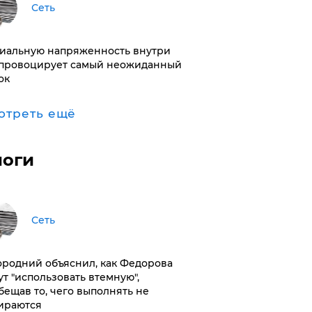
Сеть
иальную напряженность внутри
провоцирует самый неожиданный
ок
отреть ещё
логи
Сеть
ородний объяснил, как Федорова
ут "использовать втемную",
бещав то, чего выполнять не
ираются