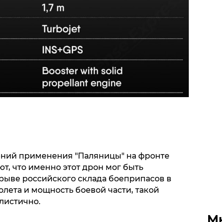
ний применения "Паляницы" на фронте
ют, что именно этот дрон мог быть
рыве российского склада боеприпасов в
олета и мощность боевой части, такой
листично.
М