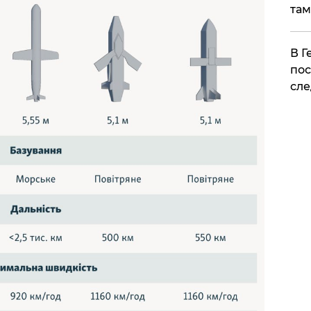
там
​В 
пос
сле