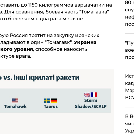
80 
ставить до 1150 килограммов взрывчатки на
спу
. Для сравнения, боевая часть "Томагавка"
неф
что более чем в два раза меньше.
пос
рую Россия тратит на закупку иранских
ладывают в один "Томагавк",
Украина
​"П
кого уровня
, способное наносить
вое
ктуре врага.
про
​Ис
кад
Мар
ВС
В В
чин
Укр