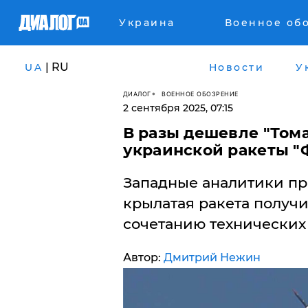
Украина
Военное об
| RU
UA
Новости
У
ДИАЛОГ
ВОЕННОЕ ОБОЗРЕНИЕ
2 сентября 2025, 07:15
В разы дешевле "Тома
украинской ракеты "
Западные аналитики при
крылатая ракета получ
сочетанию технических
Автор:
Дмитрий Нежин