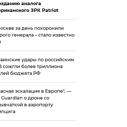
озданию аналога
риканского ЗРК Patriot
оскве за день похоронили
рого генерала – стало известно
я
аинские удары по российским
 сожгли более триллиона
блей бюджета РФ
асная эскалация в Европе", —
 Guardian о дроне со
ывчаткой в аэропорту
йпцига