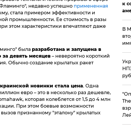
к с
"Фламинго", недавно успешно
примененная
аме
ыму, стала примером эффективности и
ной промышленности. Ее стоимость в разы
при этом характеристики впечатляют даже
В М
вто
им
аминго" была
разработана и запущена в
 за девять месяцев
– невероятно короткий
Укр
жия. Обычно создание крылатых ракет
НПЗ
ру
краинской новинки стала цена
. Одна
иллион евро – это в несколько раз дешевле,
"Оп
mahawk, которая колеблется от 1,5 до 4 млн
The
кации. При этом боевые возможности
взр
 вызов признанному "эталону" крылатых
Ле