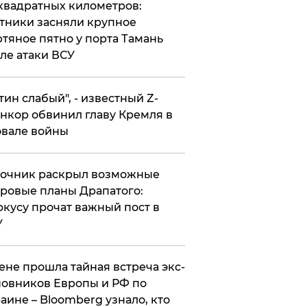
квадратных километров:
тники засняли крупное
тяное пятно у порта Тамань
ле атаки ВСУ
утин слабый", - известный Z-
нкор обвинил главу Кремля в
вале войны
точник раскрыл возможные
ровые планы Драпатого:
кусу прочат важный пост в
У
ене прошла тайная встреча экс-
овников Европы и РФ по
аине – Bloomberg узнало, кто