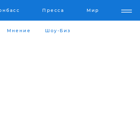
онбасс
Пресса
Мир
Мнение
Шоу-Биз