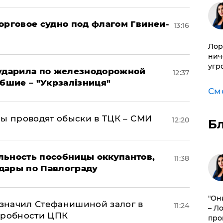
орговое судно под флагом Гвинеи-
13:16
Лор
нич
угр
 ударила по железнодорожной
12:37
ибшие – "Укрзалізниця"
См
ны проводят обыски в ТЦК – СМИ
12:20
Б
льность пособницы оккупантов,
11:38
дары по Павлограду
"Он
значил Стефанишиной залог в
11:24
– Л
дробности ЦПК
про