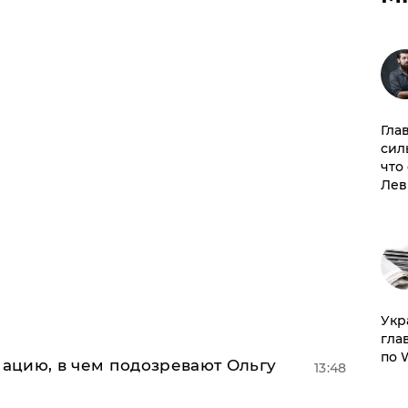
Гла
сил
что
Лев
​Ук
гла
по 
ацию, в чем подозревают Ольгу
13:48