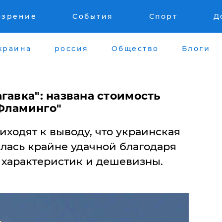
озрение
События
Спорт
Д
краина
россия
Общество
Блоги
гавка": названа стоимость
Фламинго"
ходят к выводу, что украинская
илась крайне удачной благодаря
 характеристик и дешевизны.