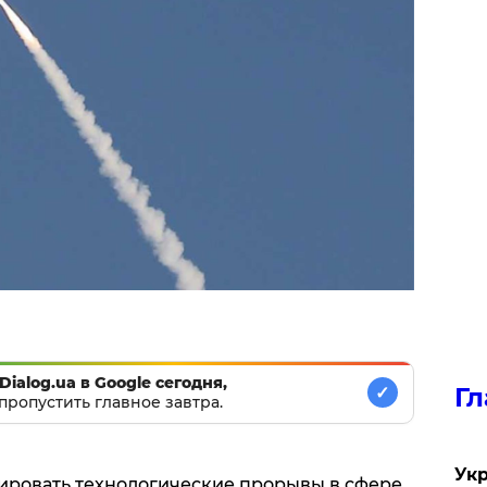
Dialog.ua в Google сегодня,
Гл
✓
пропустить главное завтра.
Укр
ировать технологические прорывы в сфере