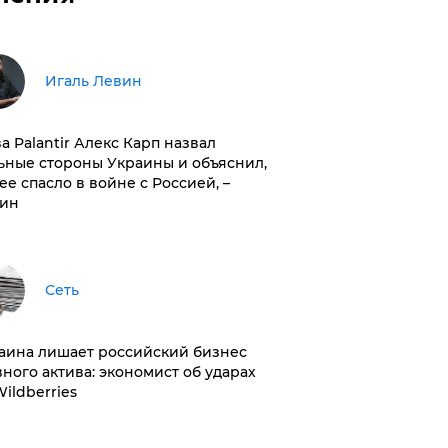
Игаль Левин
ва Palantir Алекс Карп назвал
ьные стороны Украины и объяснил,
 ее спасло в войне с Россией, –
ин
Сеть
раина лишает российский бизнес
вного актива: экономист об ударах
Wildberries