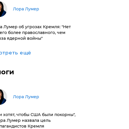
​Лора Лумер
а Лумер об угрозах Кремля: "Нет
его более православного, чем
оза ядерной войны"
отреть ещё
логи
​Лора Лумер
и хотят, чтобы США были покорны",
ора Лумер назвала цель
пагандистов Кремля