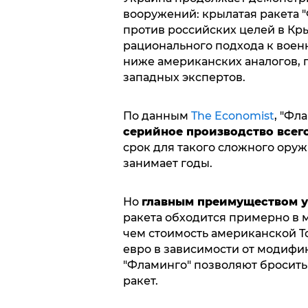
вооружений: крылатая ракета 
против российских целей в Кр
рационального подхода к воен
ниже американских аналогов, 
западных экспертов.
По данным
The Economist
, "Фл
серийное производство всего
срок для такого сложного ору
занимает годы.
Но
главным преимуществом у
ракета обходится примерно в м
чем стоимость американской To
евро в зависимости от модифи
"Фламинго" позволяют бросить
ракет.