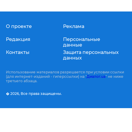
О проекте
Реклама
Редакция
Персональные
данные
Контакты
Защита персональных
данных
Использование материалов разрешается при условии ссылки
(для интернет-изданий - гиперссылки) на "
Диалог.ua
" не ниже
третьего абзаца.
� 2026,
Все права защищены.