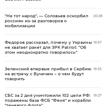
​"Не тот народ", — Соловьев оскорбил
20:28
россиян из-за разговоров о
мобилизации
Федоров рассказал, почему у Украины
19:57
не хватает ракет для ЗРК Patriot: "Об
этом неоднократно говорилось"
Зеленский впервые прибыл в Сербию
19:33
на встречу с Вучичем – о чем будут
говорить
СБС за 2 дня уничтожили 102 цели РФ:
19:27
поражены база ФСБ "Феня" и корабли
"теневого флота"