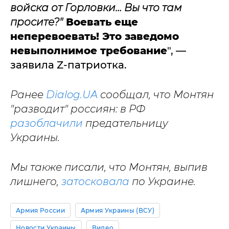
войска от Горловки… Вы что там
просите?"
Воевать еще
неперевоевать! Это заведомо
невыполнимое требование
", —
заявила Z-патриотка.
Ранее
Dialog.UA
сообщал, что Монтян
"разводит" россиян: в РФ
разоблачили
предательницу
Украины.
Мы также писали, что Монтян, выпив
лишнего,
затосковала
по Украине.
Армия России
Армия Украины (ВСУ)
Новости Украины
Видео