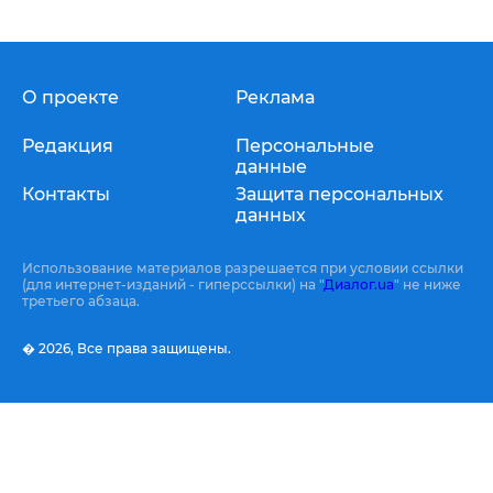
О проекте
Реклама
Редакция
Персональные
данные
Контакты
Защита персональных
данных
Использование материалов разрешается при условии ссылки
(для интернет-изданий - гиперссылки) на "
Диалог.ua
" не ниже
третьего абзаца.
� 2026,
Все права защищены.