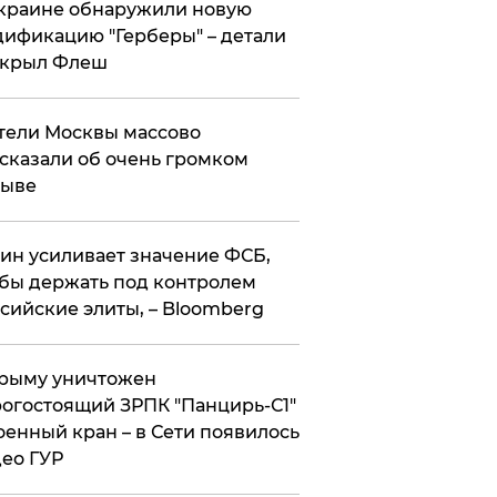
краине обнаружили новую
ификацию "Герберы" – детали
скрыл Флеш
ели Москвы массово
сказали об очень громком
рыве
ин усиливает значение ФСБ,
бы держать под контролем
сийские элиты, – Bloomberg
рыму уничтожен
огостоящий ЗРПК "Панцирь-С1"
оенный кран – в Сети появилось
ео ГУР