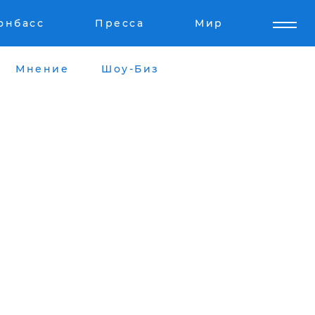
онбасс
Пресса
Мир
Мнение
Шоу-Биз