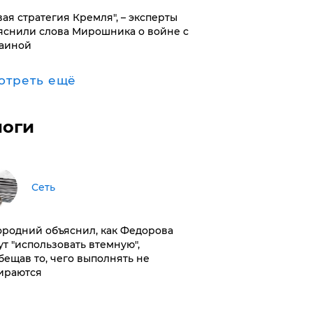
вая стратегия Кремля", – эксперты
яснили слова Мирошника о войне с
аиной
отреть ещё
логи
Сеть
ородний объяснил, как Федорова
ут "использовать втемную",
бещав то, чего выполнять не
ираются