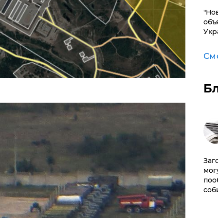
"Но
объ
Укр
См
Б
Заг
мог
поо
соб