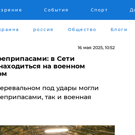
озрение
События
Спорт
Д
краина
россия
Общество
Блоги
16 мая 2025, 10:52
боеприпасами: в Сети
находиться на военном
ом
Перевальном под удары могли
оеприпасами, так и военная