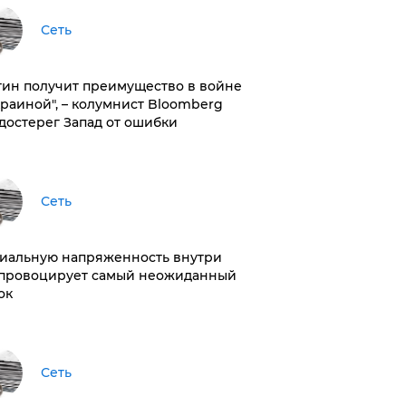
Сеть
тин получит преимущество в войне
краиной", – колумнист Bloomberg
достерег Запад от ошибки
Сеть
иальную напряженность внутри
провоцирует самый неожиданный
ок
Сеть