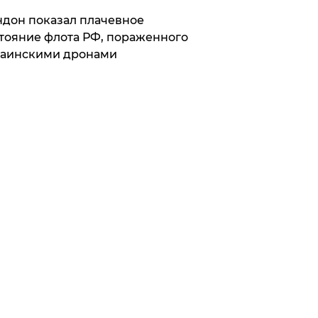
дон показал плачевное
тояние флота РФ, пораженного
раинскими дронами