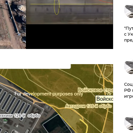
"Пу
с У
пре
Соц
РФ 
игр