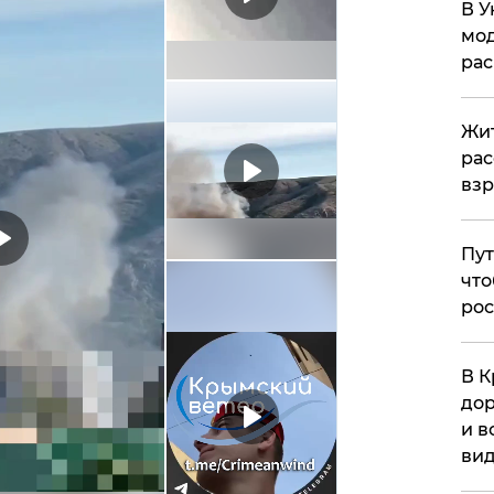
В У
мод
ра
Жит
рас
вз
Пут
что
рос
В К
дор
и в
вид