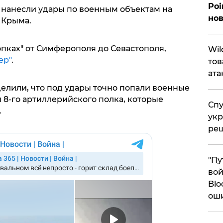
Poi
СУ нанесли удары по военным объектам на
нов
 Крыма.
пках" от Симферополя до Севастополя,
​Wi
ер"
.
тов
ата
елили, что под удары точно попали военные
 8-го артиллерийского полка, которые
Спу
.
укр
ре
"Пу
вой
Blo
ош