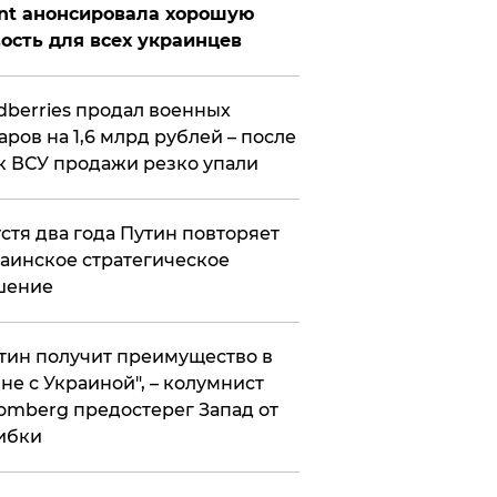
nt анонсировала хорошую
ость для всех украинцев
ldberries продал военных
аров на 1,6 млрд рублей – после
к ВСУ продажи резко упали
стя два года Путин повторяет
аинское стратегическое
шение
тин получит преимущество в
не с Украиной", – колумнист
omberg предостерег Запад от
ибки