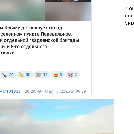
Лон
сос
ук