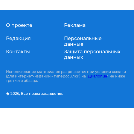
О проекте
Реклама
Редакция
Персональные
данные
Контакты
Защита персональных
данных
Использование материалов разрешается при условии ссылки
(для интернет-изданий - гиперссылки) на "
Диалог.ua
" не ниже
третьего абзаца.
� 2026,
Все права защищены.