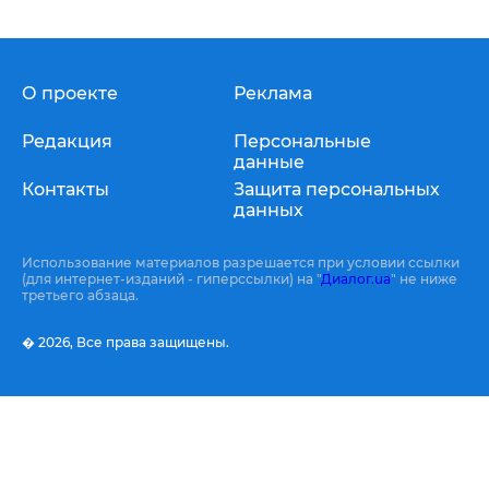
О проекте
Реклама
Редакция
Персональные
данные
Контакты
Защита персональных
данных
Использование материалов разрешается при условии ссылки
(для интернет-изданий - гиперссылки) на "
Диалог.ua
" не ниже
третьего абзаца.
� 2026,
Все права защищены.