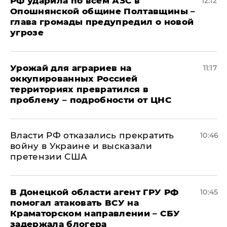
РФ ударила по всем АЗС в
12:12
Опошнянской общине Полтавщины –
глава громады предупредил о новой
угрозе
Урожай для аграриев на
11:17
оккупированных Россией
территориях превратился в
проблему – подробности от ЦНС
Власти РФ отказались прекратить
10:46
войну в Украине и высказали
претензии США
В Донецкой области агент ГРУ РФ
10:45
помогал атаковать ВСУ на
Краматорском направлении – СБУ
задержала блогера