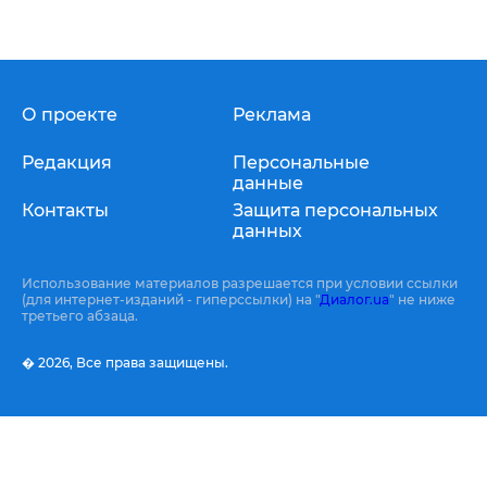
О проекте
Реклама
Редакция
Персональные
данные
Контакты
Защита персональных
данных
Использование материалов разрешается при условии ссылки
(для интернет-изданий - гиперссылки) на "
Диалог.ua
" не ниже
третьего абзаца.
� 2026,
Все права защищены.