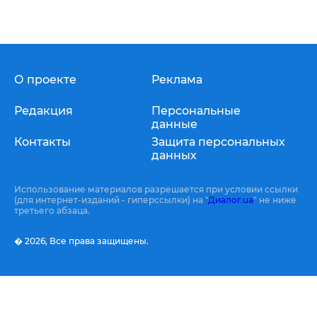
О проекте
Реклама
Редакция
Персональные
данные
Контакты
Защита персональных
данных
Использование материалов разрешается при условии ссылки
(для интернет-изданий - гиперссылки) на "
Диалог.ua
" не ниже
третьего абзаца.
� 2026,
Все права защищены.