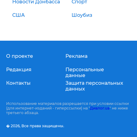
Новости Донбасса
Спорт
США
Шоубиз
О проекте
Реклама
Редакция
Персональные
данные
Контакты
Защита персональных
данных
Использование материалов разрешается при условии ссылки
(для интернет-изданий - гиперссылки) на "
Диалог.ua
" не ниже
третьего абзаца.
� 2026,
Все права защищены.