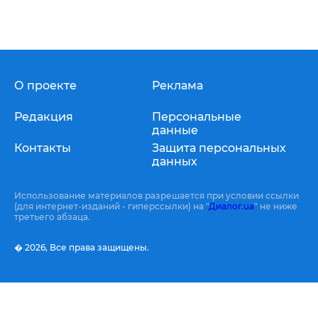
О проекте
Реклама
Редакция
Персональные
данные
Контакты
Защита персональных
данных
Использование материалов разрешается при условии ссылки
(для интернет-изданий - гиперссылки) на "
Диалог.ua
" не ниже
третьего абзаца.
� 2026,
Все права защищены.