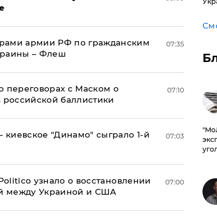
Укр
е
См
рами армии РФ по гражданским
07:35
краины – Флеш
Б
о переговорах с Маском о
07:10
в российской баллистики
​"М
– киевское "Динамо" сыграло 1-й
07:03
эксп
уго
 Politico узнало о восстановлении
07:00
й между Украиной и США