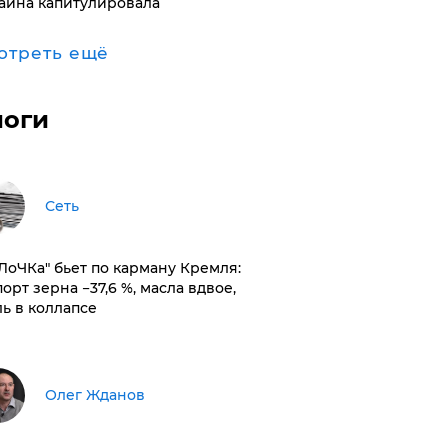
аина капитулировала
отреть ещё
логи
Сеть
оЛоЧКа" бьет по карману Кремля:
орт зерна −37,6 %, масла вдвое,
ль в коллапсе
Олег Жданов