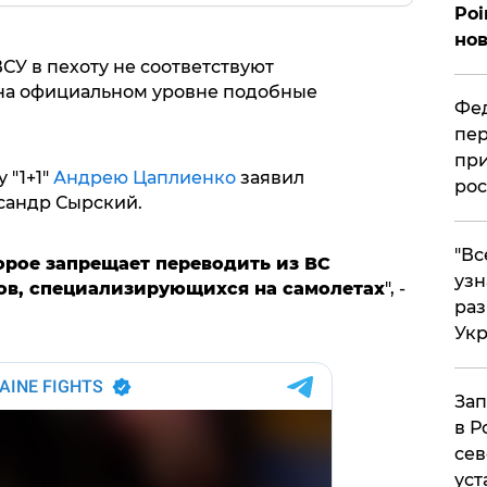
Poi
нов
СУ в пехоту не соответствуют
, на официальном уровне подобные
Фед
пер
при
 "1+1"
Андрею Цаплиенко
заявил
рос
сандр Сырский.
​"В
орое запрещает переводить из ВС
узн
ов, специализирующихся на самолетах
", -
ра
Ук
Зап
в Р
сев
уст