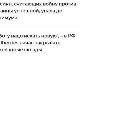
сиян, считающих войну против
аины успешной, упала до
нимума
боту надо искать новую", – в РФ
dberries начал закрывать
кованные склады