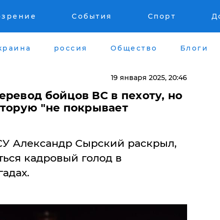
озрение
События
Спорт
Д
краина
россия
Общество
Блоги
19 января 2025, 20:46
ревод бойцов ВС в пехоту, но
оторую "не покрывает
У Александр Сырский раскрыл,
аться кадровый голод в
адах.