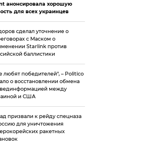
nt анонсировала хорошую
ость для всех украинцев
оров сделал уточнение о
еговорах с Маском о
менении Starlink против
сийской баллистики
се любят победителей", – Politico
ало о восстановлении обмена
звединформацией между
раиной и США
ад призвали к рейду спецназа
оссию для уничтожения
ерокорейских ракетных
ановок