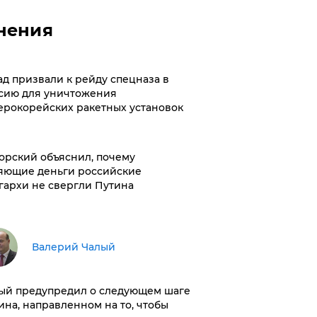
нения
ад призвали к рейду спецназа в
сию для уничтожения
ерокорейских ракетных установок
орский объяснил, почему
яющие деньги российские
гархи не свергли Путина
Валерий Чалый
ый предупредил о следующем шаге
ина, направленном на то, чтобы