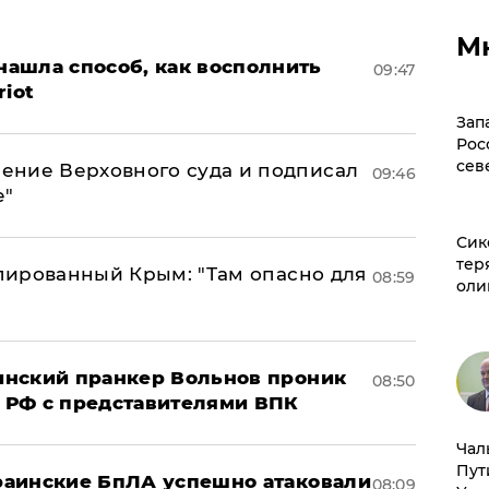
М
ашла способ, как восполнить
09:47
riot
Зап
Рос
сев
ение Верховного суда и подписал
09:46
е"
Сик
тер
упированный Крым: "Там опасно для
08:59
оли
аинский пранкер Вольнов проник
08:50
 РФ с представителями ВПК
Чал
Пут
краинские БпЛА успешно атаковали
08:09