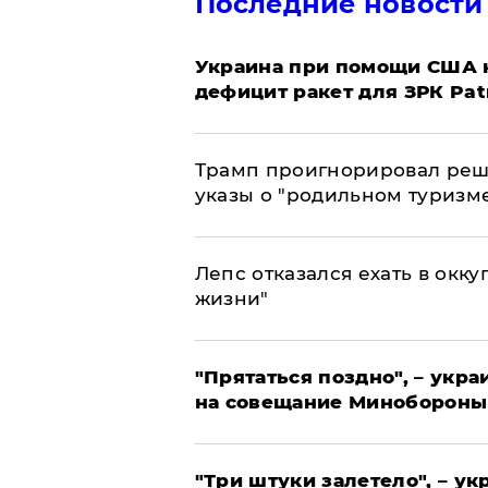
Последние новости
Украина при помощи США н
дефицит ракет для ЗРК Pat
Трамп проигнорировал реш
указы о "родильном туризм
Лепс отказался ехать в окк
жизни"
"Прятаться поздно", – укр
на совещание Минобороны
"Три штуки залетело", – у