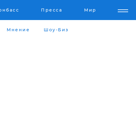
онбасс
Пресса
Мир
Мнение
Шоу-Биз