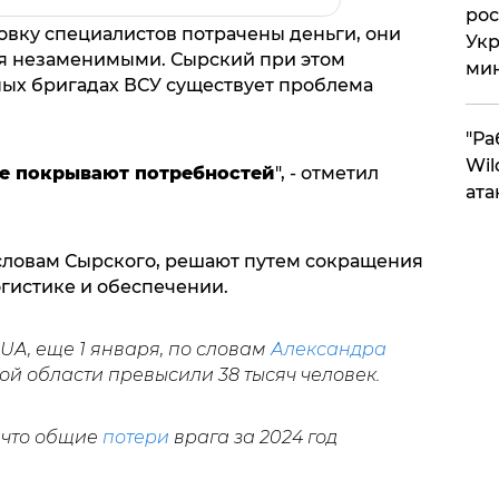
рос
товку специалистов потрачены деньги, они
Укр
ся незаменимыми. Сырский при этом
ми
ных бригадах ВСУ существует проблема
"Ра
Wil
е покрывают потребностей
", - отметил
ата
словам Сырского, решают путем сокращения
огистике и обеспечении.
UA, еще 1 января, по словам
Александра
кой области превысили 38 тысяч человек.
 что общие
потери
врага за 2024 год