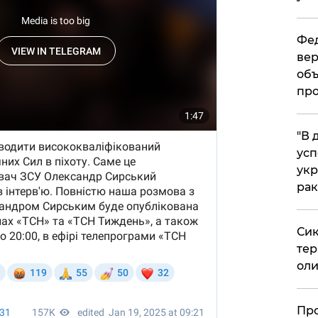
Фед
вер
объ
про
​"В
усп
укр
рак
Сик
тер
оли
​Пр