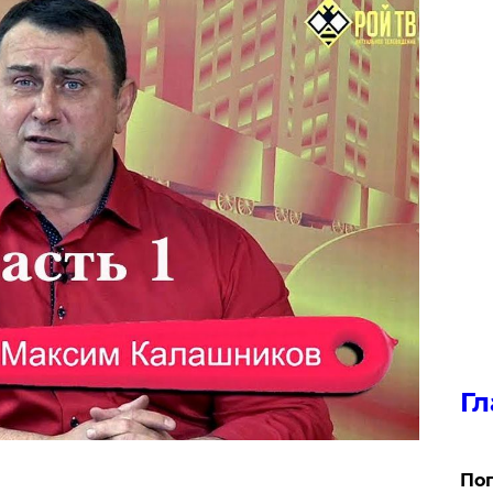
Гл
Поп