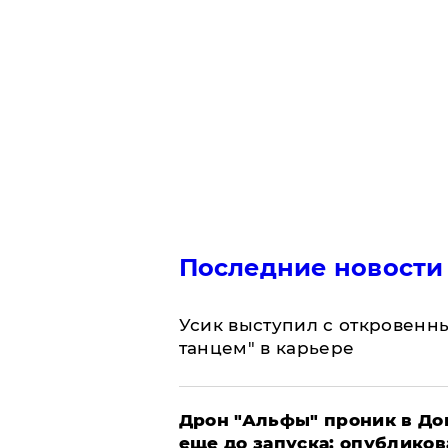
Последние новости
Усик выступил с откровен
танцем" в карьере
Дрон "Альфы" проник в До
еще до запуска: опублико