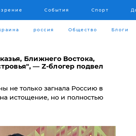
озрение
События
Спорт
Д
краина
россия
Общество
Блоги
вказья, Ближнего Востока,
тровья", — Z-блогер подвел
ы не только загнала Россию в
на истощение, но и полностью