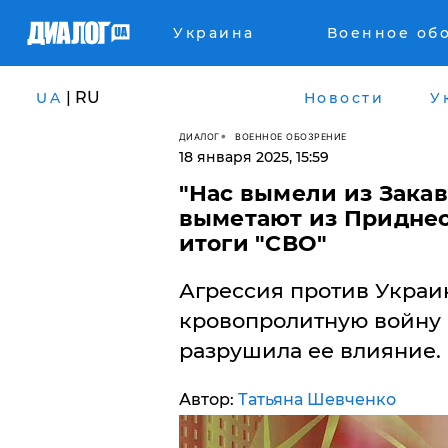
Украина
Военное об
| RU
UA
Новости
У
ДИАЛОГ
ВОЕННОЕ ОБОЗРЕНИЕ
18 января 2025, 15:59
​"Нас вымели из Зака
выметают из Приднес
итоги "СВО"
Агрессия против Украин
кровопролитную войну 
разрушила ее влияние.
Автор:
Татьяна Шевченко