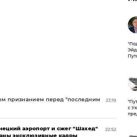
​"По
Эйд
Пут
ным признанием перед "последним
23:19
"Пу
с У
пре
нецкий аэропорт и сжег "Шахед"
22:52
ваны эксклюзивные кадры