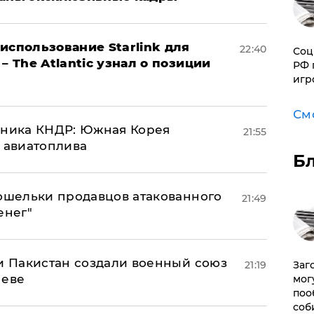
использование Starlink для
22:40
Соц
– The Atlantic узнал о позиции
РФ 
игр
См
юзника КНДР: Южная Корея
21:55
н авиатоплива
Б
кошельки продавцов атакованного
21:49
енег"
 и Пакистан создали военный союз
Заг
21:19
неве
мог
поо
соб