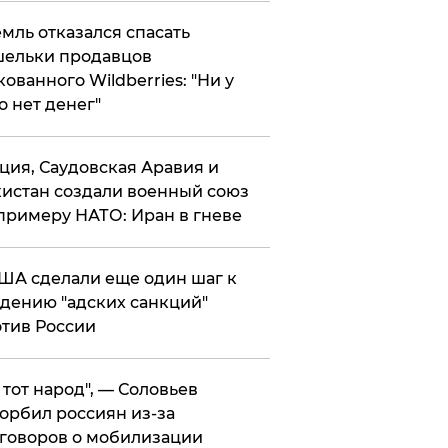
мль отказался спасать
ельки продавцов
кованного Wildberries: "Ни у
о нет денег"
ция, Саудовская Аравия и
истан создали военный союз
примеру НАТО: Иран в гневе
ША сделали еще один шаг к
дению "адских санкций"
тив России
е тот народ", — Соловьев
орбил россиян из-за
говоров о мобилизации