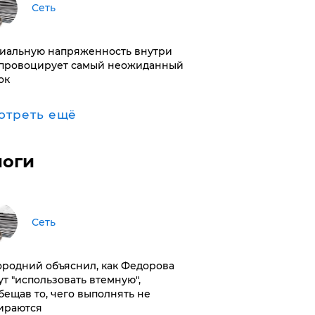
Сеть
иальную напряженность внутри
провоцирует самый неожиданный
ок
отреть ещё
логи
Сеть
ородний объяснил, как Федорова
ут "использовать втемную",
бещав то, чего выполнять не
ираются