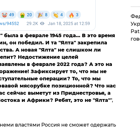
Фед
Укр
Pat
а" была в феврале 1945 года… В это время
гов
н, он победил. И та "Ялта" закрепила
тва. А новая "Ялта" не слишком ли
акрепит? Недостижение целей
заявлены в феврале 2022 года? А это на
оражение! Зафиксирует то, что мы не
тупательные операции? То, что мы
ровавой мясорубке позиционной? Что нас
ас сейчас выметут из Приднестровья, а
остока и Африки? Ребят, это не "Ялта"
",
шнеми властями Россия не сможет одержать