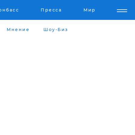
онбасс
Пресса
Мир
Мнение
Шоу-Биз