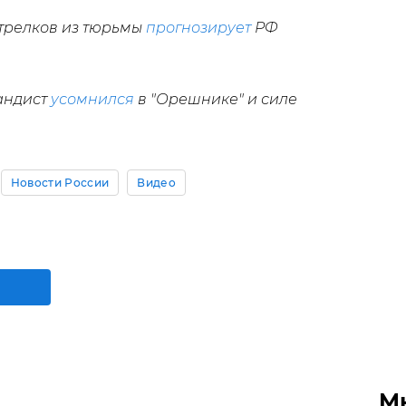
трелков из тюрьмы
прогнозирует
РФ
андист
усомнился
в "Орешнике" и силе
Новости России
Видео
М