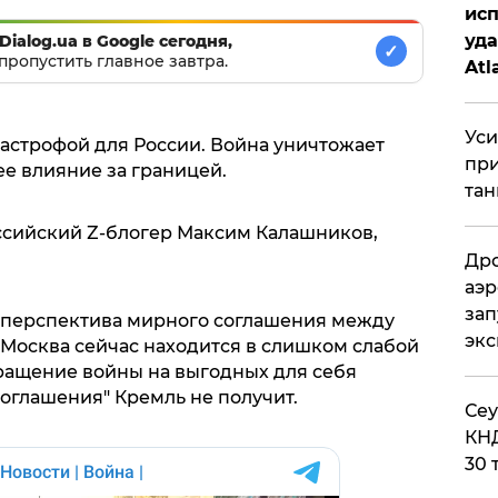
исп
уда
Dialog.ua в Google сегодня,
✓
пропустить главное завтра.
Atl
би
Уси
тастрофой для России. Война уничтожает
при
е влияние за границей.
тан
ссийский Z-блогер Максим Калашников,
Дро
аэр
зап
 перспектива мирного соглашения между
эк
о Москва сейчас находится в слишком слабой
ращение войны на выгодных для себя
соглашения" Кремль не получит.
​Се
КНД
30 