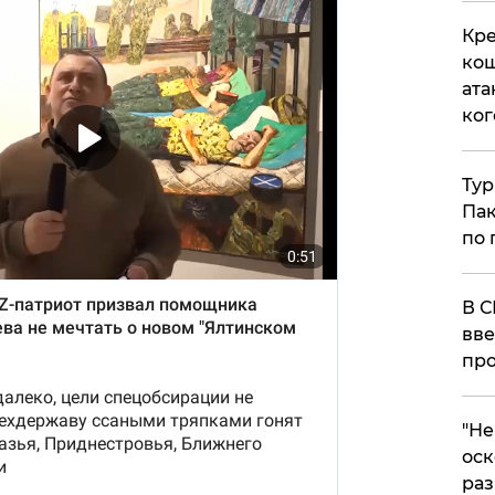
Кре
кош
ата
ког
Тур
Пак
по 
В С
вве
про
​"Н
оск
раз