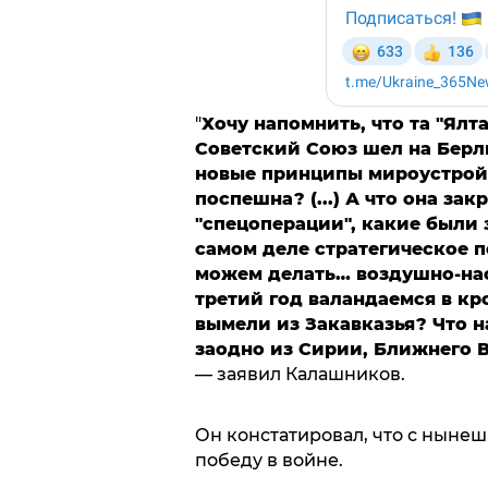
"
Хочу напомнить, что та "Ялт
Советский Союз шел на Берли
новые принципы мироустройс
поспешна? (...) А что она з
"спецоперации", какие были 
самом деле стратегическое п
можем делать… воздушно-нас
третий год валандаемся в к
вымели из Закавказья? Что н
заодно из Сирии, Ближнего В
— заявил Калашников.
Он констатировал, что с ныне
победу в войне.