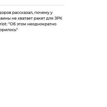
оров рассказал, почему у
аины не хватает ракет для ЗРК
riot: "Об этом неоднократно
орилось"