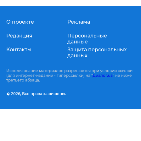
О проекте
Реклама
Редакция
Персональные
данные
Контакты
Защита персональных
данных
Использование материалов разрешается при условии ссылки
(для интернет-изданий - гиперссылки) на "
Диалог.ua
" не ниже
третьего абзаца.
� 2026,
Все права защищены.