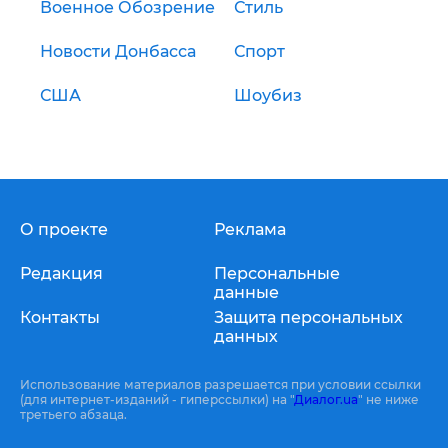
Военное Обозрение
Стиль
Новости Донбасса
Спорт
США
Шоубиз
О проекте
Реклама
Редакция
Персональные
данные
Контакты
Защита персональных
данных
Использование материалов разрешается при условии ссылки
(для интернет-изданий - гиперссылки) на "
Диалог.ua
" не ниже
третьего абзаца.