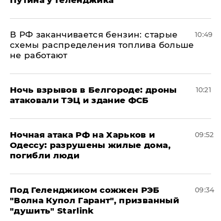
Путина у Геленджика
​В РФ заканчивается бензин: старые
10:49
схемы распределения топлива больше
не работают
​Ночь взрывов в Белгороде: дроны
10:21
атаковали ТЭЦ и здание ФСБ
​Ночная атака РФ на Харьков и
09:52
Одессу: разрушены жилые дома,
погибли люди
Под Геленджиком сожжен РЭБ
09:34
"Волна Купол Гарант", призванный
"душить" Starlink