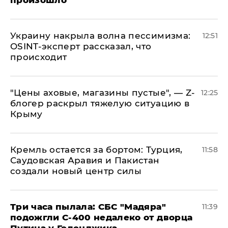
произошло
​Украину накрыла волна пессимизма:
12:51
OSINT-эксперт рассказал, что
происходит
​"Цены аховые, магазины пустые", — Z-
12:25
блогер раскрыл тяжелую ситуацию в
Крыму
​Кремль остается за бортом: Турция,
11:58
Саудовская Аравия и Пакистан
создали новый центр силы
Три часа пылала: СБС "Мадяра"
11:39
подожгли С-400 недалеко от дворца