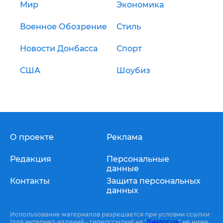
Мир
Экономика
Военное Обозрение
Стиль
Новости Донбасса
Спорт
США
Шоубиз
О проекте
Реклама
Редакция
Персональные
данные
Контакты
Защита персональных
данных
Использование материалов разрешается при условии ссылки
(для интернет-изданий - гиперссылки) на "
Диалог.ua
" не ниже