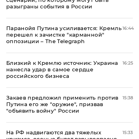
сценарий, по которому могут быть
разыграны события в России
Паранойя Путина усиливается: Кремль
16:44
перешел к зачистке "карманной"
оппозиции – The Telegraph
Близкий к Кремлю источник: Украина
16:25
нанесла удар в самое сердце
российского бизнеса
Закаев предложил применить против
15:38
Путина его же "оружие", призвав
"объявить войну" России
На РФ надвигаются два тяжелых
15:33