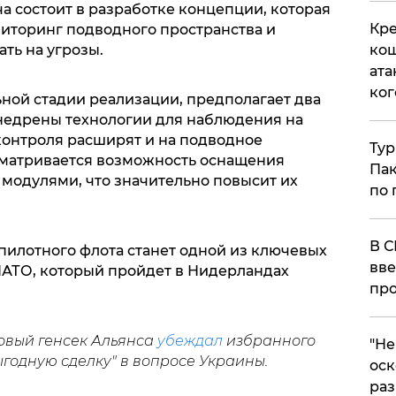
ча состоит в разработке концепции, которая
Кре
иторинг подводного пространства и
ть на угрозы.
кош
ата
ког
ьной стадии реализации, предполагает два
внедрены технологии для наблюдения на
контроля расширят и на подводное
Тур
ссматривается возможность оснащения
Пак
модулями, что значительно повысит их
по 
В С
пилотного флота станет одной из ключевых
вве
АТО, который пройдет в Нидерландах
про
овый генсек Альянса
убеждал
избранного
​"Н
годную сделку" в вопросе Украины.
оск
раз