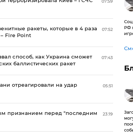
й терроризировала Киев – ГСЧС
07:59
Соц
РФ 
енитные ракеты, которые в 4 раза
07:52
игр
 Fire Point
См
вал способ, как Украина сможет
07:43
ских баллистических ракет
Б
рани отреагировали на удар
05:51
Заг
ным признанием перед "последним
23:19
мог
поо
соб