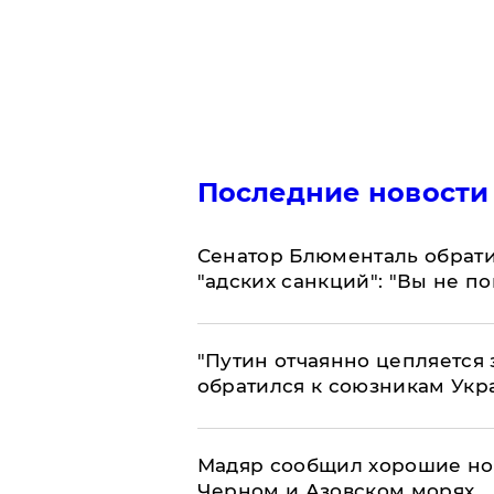
Последние новости
Сенатор Блюменталь обрати
"адских санкций": "Вы не п
"Путин отчаянно цепляется 
обратился к союзникам Ук
Мадяр сообщил хорошие нов
Черном и Азовском морях