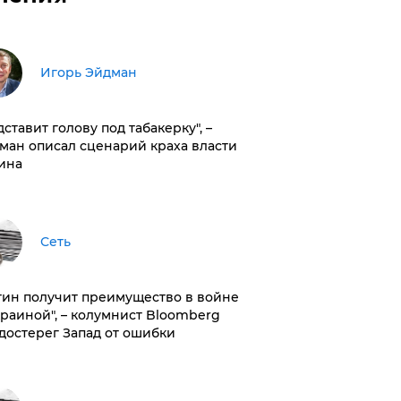
Игорь Эйдман
дставит голову под табакерку", –
ман описал сценарий краха власти
ина
Сеть
тин получит преимущество в войне
краиной", – колумнист Bloomberg
достерег Запад от ошибки