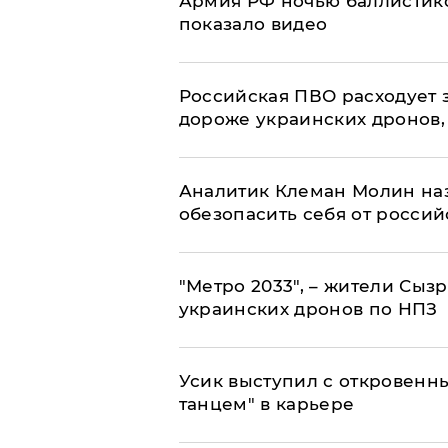
Армия РФ ночью баллистико
показало видео
Российская ПВО расходует з
дороже украинских дронов, –
Аналитик Клеман Молин наз
обезопасить себя от россий
"Метро 2033", – жители Сыз
украинских дронов по НПЗ
Усик выступил с откровен
танцем" в карьере