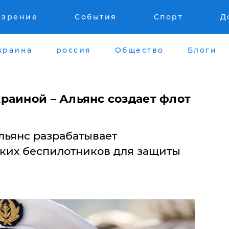
озрение
События
Спорт
Д
краина
россия
Общество
Блоги
раиной – Альянс создает флот
льянс разрабатывает
ких беспилотников для защиты