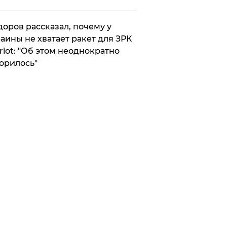
оров рассказал, почему у
аины не хватает ракет для ЗРК
riot: "Об этом неоднократно
орилось"