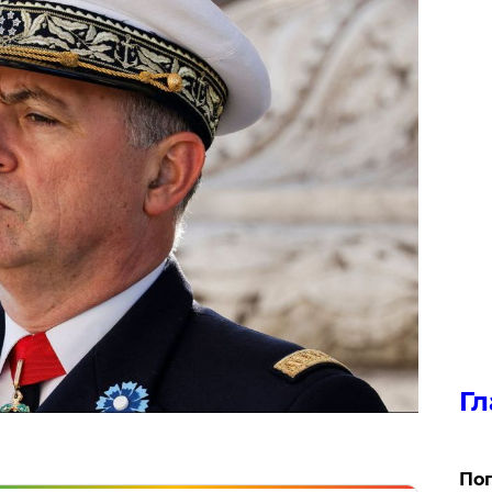
Гл
Поп