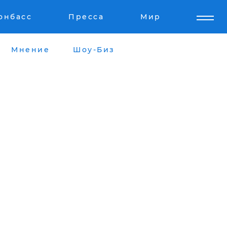
онбасс
Пресса
Мир
Мнение
Шоу-Биз