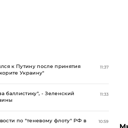
лся к Путину после принятия
11:37
окорите Украину"
за баллистику", - Зеленский
11:33
раины
ости по "теневому флоту" РФ в
10:59
М