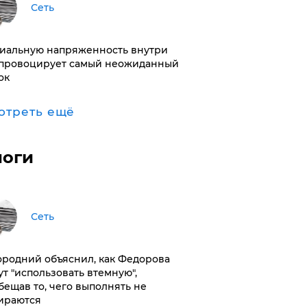
Сеть
иальную напряженность внутри
провоцирует самый неожиданный
ок
отреть ещё
логи
Сеть
ородний объяснил, как Федорова
ут "использовать втемную",
бещав то, чего выполнять не
ираются