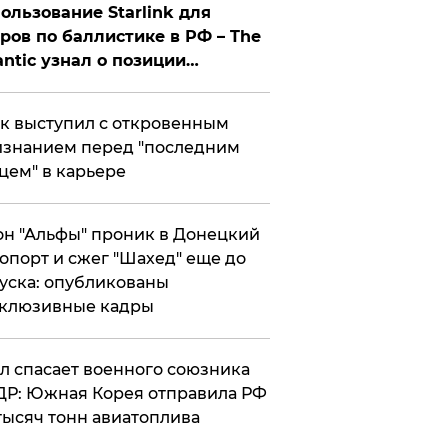
ользование Starlink для
ров по баллистике в РФ – The
antic узнал о позиции
знесмена
к выступил с откровенным
знанием перед "последним
цем" в карьере
н "Альфы" проник в Донецкий
опорт и сжег "Шахед" еще до
уска: опубликованы
склюзивные кадры
ул спасает военного союзника
Р: Южная Корея отправила РФ
тысяч тонн авиатоплива