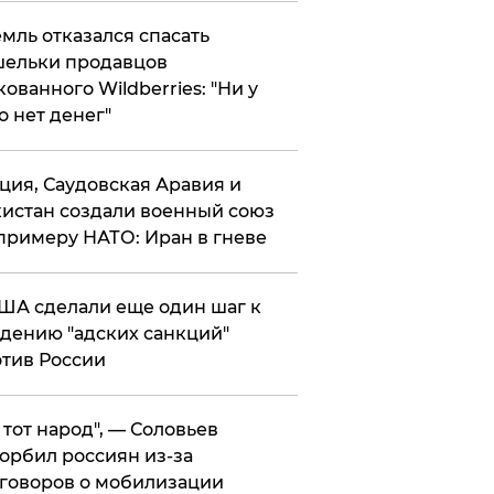
мль отказался спасать
ельки продавцов
кованного Wildberries: "Ни у
о нет денег"
ция, Саудовская Аравия и
истан создали военный союз
примеру НАТО: Иран в гневе
ША сделали еще один шаг к
дению "адских санкций"
тив России
е тот народ", — Соловьев
орбил россиян из-за
говоров о мобилизации