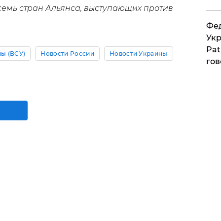
емь стран Альянса, выступающих против
Фед
Укр
Pat
ы (ВСУ)
Новости России
Новости Украины
гов