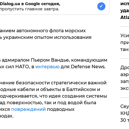
исп
Dialog.ua в Google сегодня,
✓
пропустить главное завтра.
уда
Atl
би
данием автономного флота морских
Уси
ь украинским опытом использования
при
тан
а адмиралом Пьером Вандье, командующим
х сил НАТО, в
интервью
для Defense News.
Дро
аэр
зап
ечение безопасности стратегически важной
эк
одные кабели и объекты в Балтийском и
одчеркивается, что идея создания системы
д поверхностью, так и под водой была
​Се
ихся
повреждений
подводных
КНД
одах.
30 