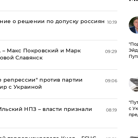
ение о решении по допуску россиян
10:19
​"По
, – Макс Покровский и Марк
Эйд
09:29
Пут
овой Славянск
е репрессии" против партии
09:06
мир с Украиной
"Пу
с У
льский НПЗ – власти признали
08:19
пре