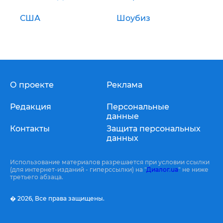
США
Шоубиз
О проекте
Реклама
Редакция
Персональные
данные
Контакты
Защита персональных
данных
Использование материалов разрешается при условии ссылки
(для интернет-изданий - гиперссылки) на "
Диалог.ua
" не ниже
третьего абзаца.
� 2026,
Все права защищены.