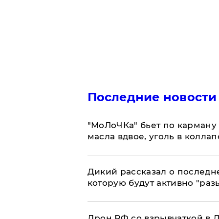
Последние новости
​"МоЛоЧКа" бьет по карману 
масла вдвое, уголь в коллап
Дикий рассказал о последн
которую будут активно "раз
​Дрон РФ со взрывчаткой в