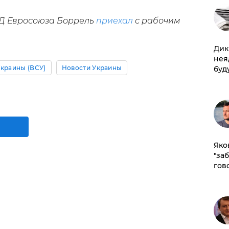
ИД Евросоюза Боррель
приехал
с рабочим
Дик
нея
краины (ВСУ)
Новости Украины
буд
Яко
"за
гов