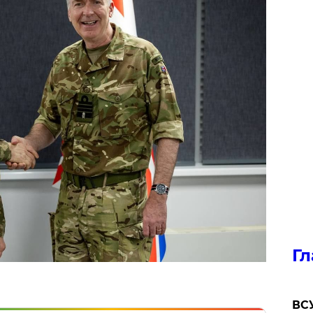
Гл
ВСУ