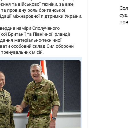
Сол
суд
поя