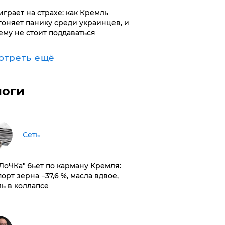
играет на страхе: как Кремль
гоняет панику среди украинцев, и
ему не стоит поддаваться
отреть ещё
логи
Сеть
оЛоЧКа" бьет по карману Кремля:
орт зерна −37,6 %, масла вдвое,
ль в коллапсе