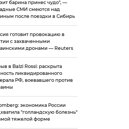
зит барина принес чудо", —
адные СМИ смеются над
иным после поездки в Сибирь
ссия готовит провокацию в
тии с захваченными
аинскими дронами — Reuters
рыв в Balzi Rossi: раскрыта
ность ликвидированного
ерала РФ, воевавшего против
раины
omberg: экономика России
хватила "голландскую болезнь"
амой тяжелой форме