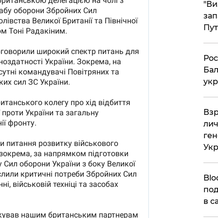
"Ви
зап
Пут
​Ро
Бал
укр
​Вз
лич
ген
Ук
Blo
под
в с