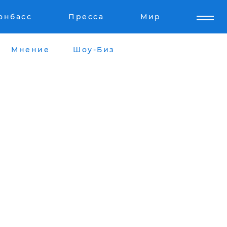
онбасс
Пресса
Мир
Мнение
Шоу-Биз