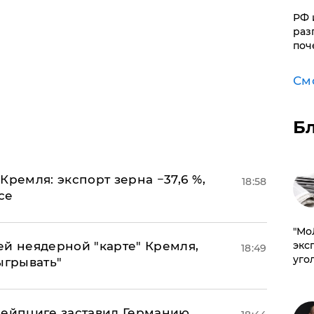
РФ 
раз
поч
См
Б
Кремля: экспорт зерна −37,6 %,
18:58
се
​"М
эксп
ей неядерной "карте" Кремля,
18:49
уго
ыгрывать"
 Лейпциге заставил Германию