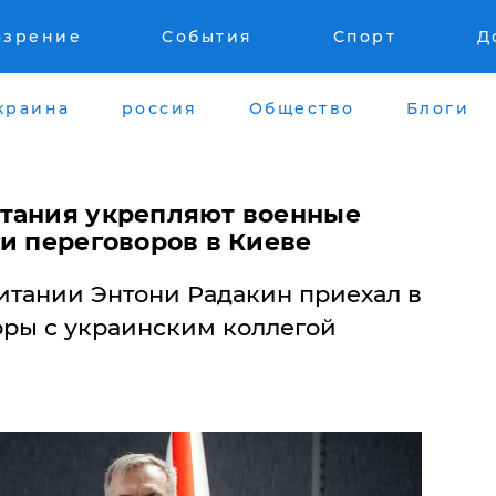
озрение
События
Спорт
Д
краина
россия
Общество
Блоги
итания укрепляют военные
и переговоров в Киеве
тании Энтони Радакин приехал в
оры с украинским коллегой