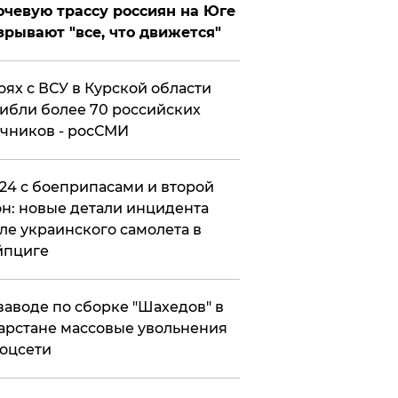
чевую трассу россиян на Юге
зрывают "все, что движется"
оях с ВСУ в Курской области
ибли более 70 российских
чников - росСМИ
24 с боеприпасами и второй
н: новые детали инцидента
ле украинского самолета в
йпциге
заводе по сборке "Шахедов" в
арстане массовые увольнения
оцсети