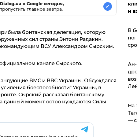
клю
Dialog.ua в Google сегодня,
✓
пропустить главное завтра.
и в
В б
 прибыла британская делегация, которую
пог
оруженных сил страны Энтони Радакин.
сро
внокомандующим ВСУ Александром Сырским.
официальном канале Сырского.
Ан-
дро
воз
омандующие ВМС и ВВС Украины. Обсуждался
Ле
 усиления боеспособности" Украины, в
фронте. Сырский рассказал британскому
на данный момент остро нуждаются Силы
На 
Тат
— с