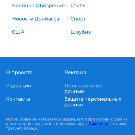
Военное Обозрение
Стиль
Новости Донбасса
Спорт
США
Шоубиз
О проекте
Реклама
Редакция
Персональные
данные
Контакты
Защита персональных
данных
Использование материалов разрешается при условии ссылки
(для интернет-изданий - гиперссылки) на "
Диалог.ua
" не ниже
третьего абзаца.