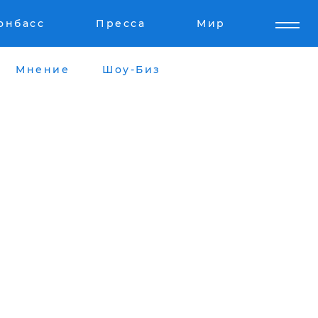
онбасс
Пресса
Мир
Мнение
Шоу-Биз