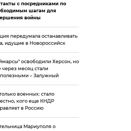
такты с посредниками по
обходимым шагам для
вершения войны
ция передумала останавливать
а, идущие в Новороссийск
ймарсы" освободили Херсон, но
 через месяц стали
полезными – Залужный
только военных: стало
естно, кого еще КНДР
равляет в Россию
ельница Мариуполя о