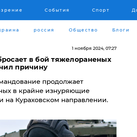
озрение
События
Спорт
Д
краина
россия
Общество
Блоги
1 ноября 2024, 07:27
 бросает в бой тяжелораненых
учил причину
омандование продолжает
ных в крайне изнуряющие
и на Кураховском направлении.