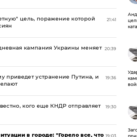
Анд
тную" цель, поражение которой
21:41
цел
сиян
кат
-дневная кампания Украины меняет
20:39
Уда
му приведет устранение Путина, и
19:36
кам
делают
вой
звестно, кого еще КНДР отправляет
19:30
Заг
туации в городе: "Горело все, что
19:03
при