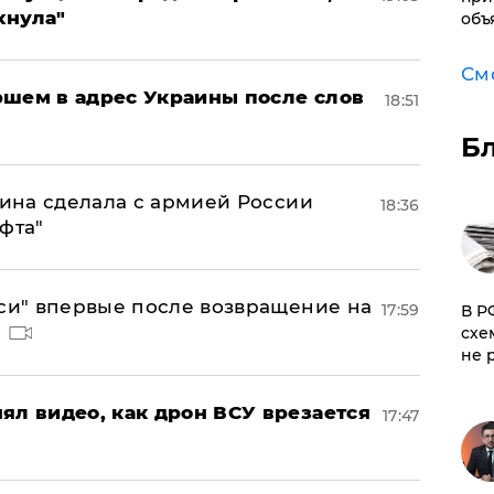
хнула"
объ
См
ршем в адрес Украины после слов
18:51
Б
аина сделала с армией России
18:36
фта"
лси" впервые после возвращение на
17:59
​В 
схе
не 
ял видео, как дрон ВСУ врезается
17:47