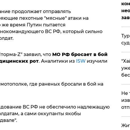
кон
не
ание продолжает отправлять
за
яющие пехотные "мясные" атаки на
о же время Путин пытается
внокомандующего ВС РФ, который сильно
Тур
олдат.
суд
торма-Z" заявил, что
МО РФ бросает в бой
дицинских рот
. Аналитики из
ISW
изучили
"Ха
уже
бес
м мотополке, где раненых бросали в бой на
Не 
изв
андование ВС РФ не обеспечило надлежащую
отп
датам, а сами оккупанты якобы
двале".
Жит