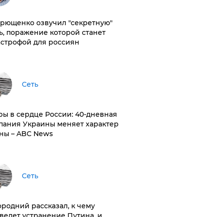
рющенко озвучил "секретную"
ь, поражение которой станет
астрофой для россиян
Сеть
ры в сердце России: 40-дневная
пания Украины меняет характер
ны – ABC News
Сеть
ородний рассказал, к чему
ведет устранение Путина, и