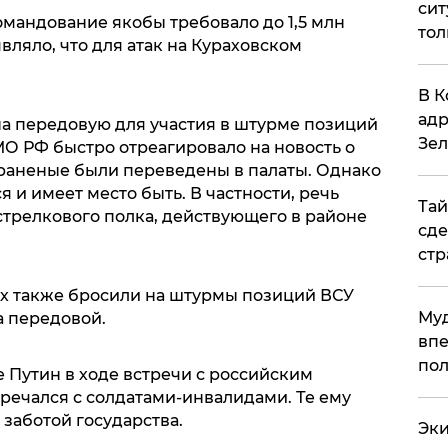
сит
омандование якобы требовало до 1,5 млн
тол
вляло, что для атак на Кураховском
.
В К
адр
а передовую для участия в штурме позиций
Зел
 МО РФ быстро отреагировало на новость о
 раненые были переведены в палаты. Однако
 и имеет место быть. В частности, речь
Тай
 стрелкового полка, действующего в районе
сде
стр
 их также бросили на штурмы позиций ВСУ
Муд
а передовой.
впе
пол
 Путин в ходе встречи с российским
тречался с солдатами-инвалидами. Те ему
заботой государства.
Эки