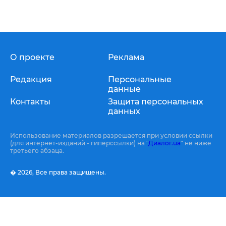
О проекте
Реклама
Редакция
Персональные
данные
Контакты
Защита персональных
данных
Использование материалов разрешается при условии ссылки
(для интернет-изданий - гиперссылки) на "
Диалог.ua
" не ниже
третьего абзаца.
� 2026,
Все права защищены.