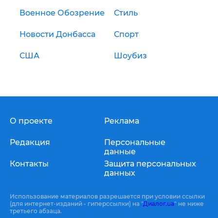
Военное Обозрение
Стиль
Новости Донбасса
Спорт
США
Шоубиз
О проекте
Реклама
Редакция
Персональные
данные
Контакты
Защита персональных
данных
Использование материалов разрешается при условии ссылки
(для интернет-изданий - гиперссылки) на "
Диалог.ua
" не ниже
третьего абзаца.