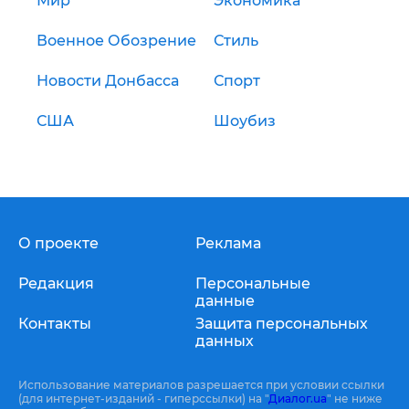
Мир
Экономика
Военное Обозрение
Стиль
Новости Донбасса
Спорт
США
Шоубиз
О проекте
Реклама
Редакция
Персональные
данные
Контакты
Защита персональных
данных
Использование материалов разрешается при условии ссылки
(для интернет-изданий - гиперссылки) на "
Диалог.ua
" не ниже