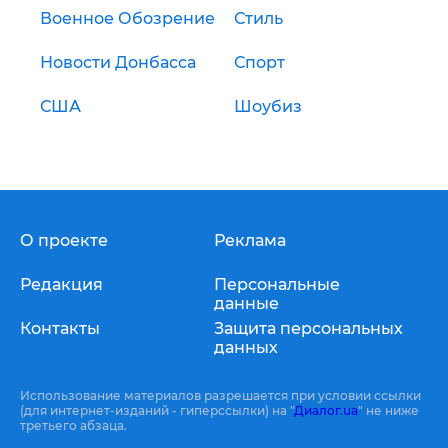
Военное Обозрение
Стиль
Новости Донбасса
Спорт
США
Шоубиз
О проекте
Реклама
Редакция
Персональные
данные
Контакты
Защита персональных
данных
Использование материалов разрешается при условии ссылки
(для интернет-изданий - гиперссылки) на "
Диалог.ua
" не ниже
третьего абзаца.