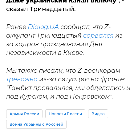
даже украинский канал включу
", -
сказал Тринадцатый.
Ранее
Dialog.UA
сообщал, что Z-
оккупант Тринадцатый
сорвался
из-
за кадров празднования Дня
независимости в Киеве.
Мы также писали, что Z-военкорам
тревожно
из-за ситуации на фронте:
"Гамбит провалился, мы обделались и
под Курском, и под Покровском".
Армия России
Новости России
Видео
Война Украины с Россией