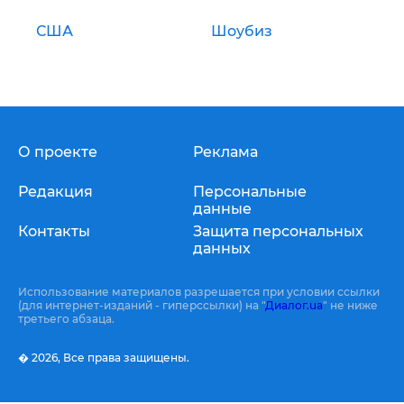
США
Шоубиз
О проекте
Реклама
Редакция
Персональные
данные
Контакты
Защита персональных
данных
Использование материалов разрешается при условии ссылки
(для интернет-изданий - гиперссылки) на "
Диалог.ua
" не ниже
третьего абзаца.
� 2026,
Все права защищены.