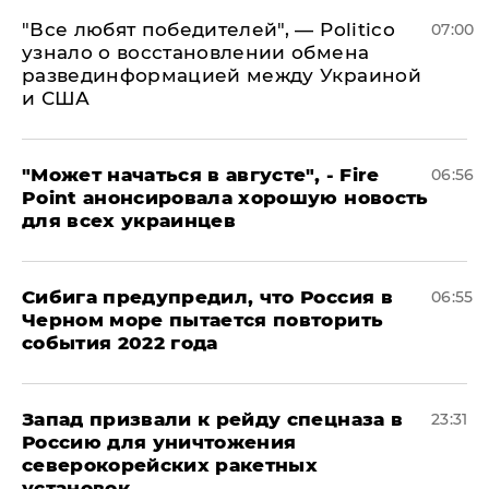
​"Все любят победителей", — Politico
07:00
узнало о восстановлении обмена
развединформацией между Украиной
и США
"Может начаться в августе", - Fire
06:56
Point анонсировала хорошую новость
для всех украинцев
Сибига предупредил, что Россия в
06:55
Черном море пытается повторить
события 2022 года
Запад призвали к рейду спецназа в
23:31
Россию для уничтожения
северокорейских ракетных
установок