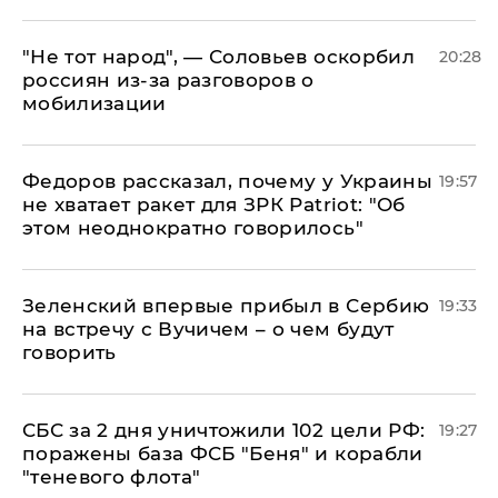
​"Не тот народ", — Соловьев оскорбил
20:28
россиян из-за разговоров о
мобилизации
Федоров рассказал, почему у Украины
19:57
не хватает ракет для ЗРК Patriot: "Об
этом неоднократно говорилось"
Зеленский впервые прибыл в Сербию
19:33
на встречу с Вучичем – о чем будут
говорить
СБС за 2 дня уничтожили 102 цели РФ:
19:27
поражены база ФСБ "Беня" и корабли
"теневого флота"