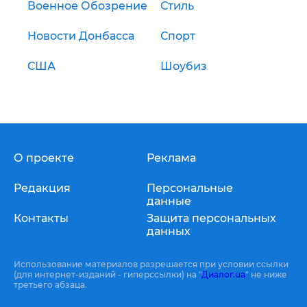
Военное Обозрение
Стиль
Новости Донбасса
Спорт
США
Шоубиз
О проекте
Реклама
Редакция
Персональные
данные
Контакты
Защита персональных
данных
Использование материалов разрешается при условии ссылки
(для интернет-изданий - гиперссылки) на "
Диалог.ua
" не ниже
третьего абзаца.