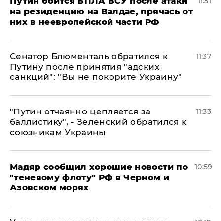
Путин боится БПЛА ВСУ после атаки
11:51
на резиденцию на Валдае, прячась от
них в неевропейской части РФ
Сенатор Блюменталь обратился к
11:37
Путину после принятия "адских
санкций": "Вы не покорите Украину"
"Путин отчаянно цепляется за
11:33
баллистику", - Зеленский обратился к
союзникам Украины
Мадяр сообщил хорошие новости по
10:59
"теневому флоту" РФ в Черном и
Азовском морях