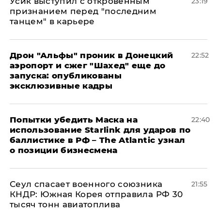
Усик выступил с откровенным
23:19
признанием перед "последним
танцем" в карьере
Дрон "Альфы" проник в Донецкий
22:52
аэропорт и сжег "Шахед" еще до
запуска: опубликованы
эксклюзивные кадры
Попытки убедить Маска на
22:40
использование Starlink для ударов по
баллистике в РФ – The Atlantic узнал
о позиции бизнесмена
​Сеул спасает военного союзника
21:55
КНДР: Южная Корея отправила РФ 30
тысяч тонн авиатоплива